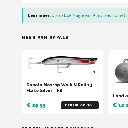
Fox Rage
Lees meer:
Ontdek de Magie van Kunstaas: Jouw Gi
Rozemeijer
Gamakatsu
MEER VAN RAPALA
Mikado
Alle merken →
Rapala Maxrap Walk N Roll 13
Flake Silver - FS
Loodko
€ 29,55
€ 12,
BEKIJK OP BOL