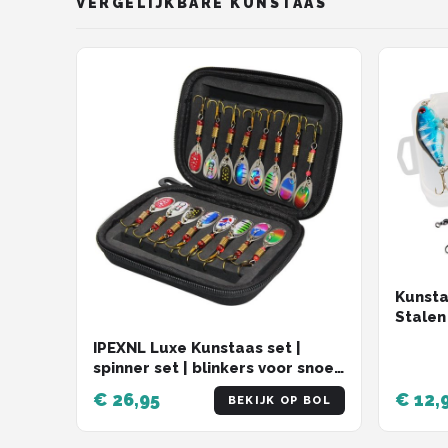
VERGELIJKBARE KUNSTAAS
Kunsta
Stalen 
4.5cm 
IPEXNL Luxe Kunstaas set |
Set vo
spinner set | blinkers voor snoek
Roofbl
en baars | hengelsport | voor
€ 26,95
€ 12,
BEKIJK OP BOL
onderlijn | set van 16 stuks