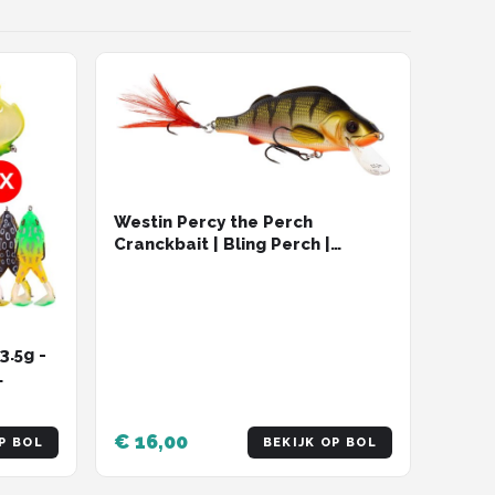
Westin Percy the Perch
Cranckbait | Bling Perch |
Floating
3.5g -
uk
€ 16,00
P BOL
BEKIJK OP BOL