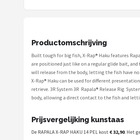
Kunstaas
Shop
POPULAIRE MERKEN
Productomschrijving
Westin
Built tough for big fish, X-Rap® Haku features Rap
are positioned just like on a regular glide bait, an
Spro
will release from the body, letting the fish have no
X-Rap® Haku can be used for different presentations 
Korda
retrieve. 3R System 3R  Rapala® Release Rig  System
Salmo
body, allowing a direct contact to the fish and letti
Rapala
Prijsvergelijking kunstaas
PB Products
De RAPALA X-RAP HAKU 14 PEL kost
€ 32,90
. Het g