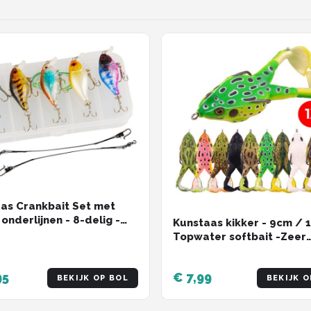
as Crankbait Set met
onderlijnen - 8-delig -
Kunstaas kikker - 9cm / 1
- Roofvissen - Pluggen
Topwater softbait -Zeer
or Snoek, Baars &
realistisch met 'Propeller
ei
pootjes' - Mix Kleur - 1 St
95
€ 7,99
BEKIJK OP BOL
BEKIJK O