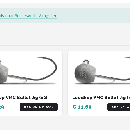
ds naar Succesvolle Vangsten
p VMC Bullet Jig (x2)
Loodkop VMC Bullet Jig (
29
€ 11,60
BEKIJK OP BOL
BEKIJK O