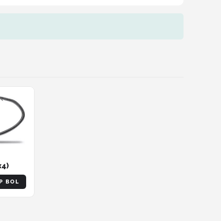
x4)
P BOL