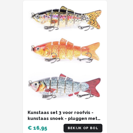
Kunstaas set 3 voor roofvis -
kunstaas snoek - pluggen met
haak - kunstaas roofvis -
€ 16,95
BEKIJK OP BOL
hengelsport - set van 3 stuks