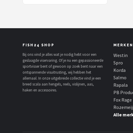
FISH24 SHOP
MERKEN
Bij ons vind je alles wat je nodig hebt voor een
Westin
geslaagde viservaring. Of je nu een gepassioneerde
Spro
sportvisser bent of gewoon op zoek bent naar een
Korda
ontspannende visuitrusting, wij hebben het
Salmo
allemaal. In onze uitgebreide collectie vind je een
breed scala aan hengels, reels, vislijnen, aas,
Rapala
haken en accessoires.
PB Produ
Fox Rage
Rozemeij
Alle mer