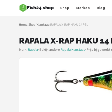
Fish24 shop
Shop
Merken
Blog
Zoeken
Home
/
Shop
/
Kunstaas
/
RAPALA X-RAP HAKU 14 PEL
NAVIGATIE
Shop
RAPALA X-RAP HAKU 14 
Merken
Merk:
Rapala
· Bekijk andere
Rapala Kunstaas
·
Prijs bijgewerkt
Blog
Hengelsoorten
Hengels
Molens
Dobbers