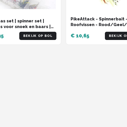
PikeAttack - Spinnerbait 
s set | spinner set |
Roofvissen - Rood/Geel
rs voor snoek en baars |
- 10cm - 15g
sport | met Gratis
95
€ 10,65
BEKIJK OP BOL
BEKIJK O
jn | set van 10 stuks