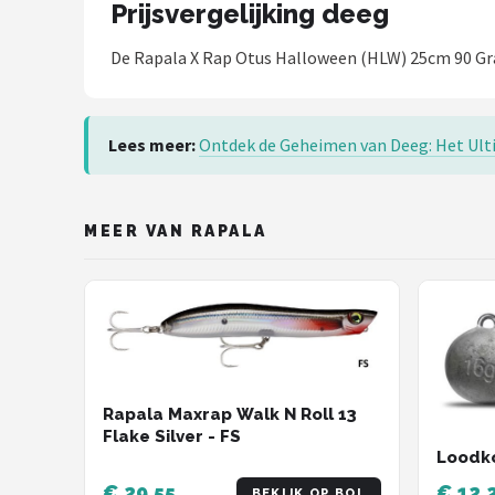
Prijsvergelijking deeg
De Rapala X Rap Otus Halloween (HLW) 25cm 90 G
Lees meer:
Ontdek de Geheimen van Deeg: Het Ulti
MEER VAN RAPALA
Rapala Maxrap Walk N Roll 13
Flake Silver - FS
Loodko
€ 29,55
€ 12,
BEKIJK OP BOL