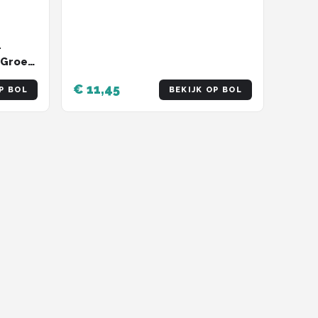
haak - perfect voor snoek /
baars - set 1doosje 5 kunstaas
-
/Groen
€ 11,45
P BOL
BEKIJK OP BOL