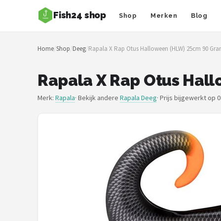
Fish24 shop
Shop
Merken
Blog
Zoeken
Home
/
Shop
/
Deeg
/
Rapala X Rap Otus Halloween (HLW) 25cm 90 Gr
NAVIGATIE
Shop
Rapala X Rap Otus Hal
Merken
Merk:
Rapala
· Bekijk andere
Rapala Deeg
·
Prijs bijgewerkt op 
Blog
Hengelsoorten
Hengels
Molens
Dobbers