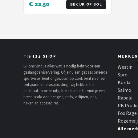
Assortiment - Kunstaas -Shads -
€ 22,50
BEKIJK OP BOL
Twisters
FISH24 SHOP
MERKEN
Bij ons vind je alles wat je nodig hebt voor een
Westin
geslaagde viservaring. Of je nu een gepassioneerde
Spro
sportvisser bent of gewoon op zoek bent naar een
Korda
ontspannende visuitrusting, wij hebben het
Salmo
allemaal. In onze uitgebreide collectie vind je een
breed scala aan hengels, reels, vislijnen, aas,
Rapala
haken en accessoires.
PB Produ
Fox Rage
Rozemeij
Alle mer