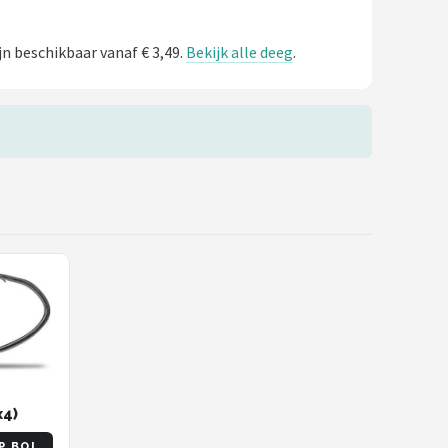
jn beschikbaar vanaf € 3,49.
Bekijk alle deeg
.
x4)
P BOL