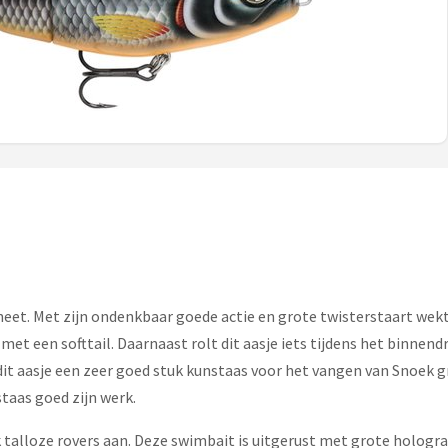
. Met zijn ondenkbaar goede actie en grote twisterstaart wekt hi
et een softtail. Daarnaast rolt dit aasje iets tijdens het binnendr
dit aasje een zeer goed stuk kunstaas voor het vangen van Snoek gr
taas goed zijn werk.
k talloze rovers aan. Deze swimbait is uitgerust met grote hologra