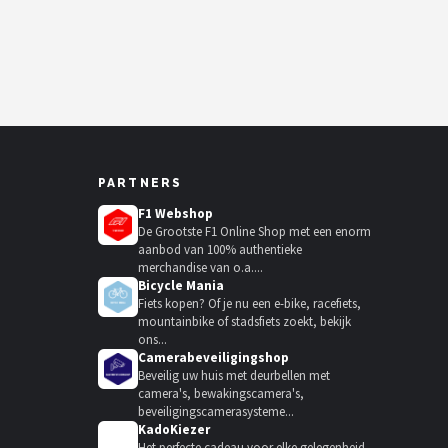
PARTNERS
F1 Webshop
De Grootste F1 Online Shop met een enorm
aanbod van 100% authentieke
merchandise van o.a....
Bicycle Mania
Fiets kopen? Of je nu een e-bike, racefiets,
mountainbike of stadsfiets zoekt, bekijk
ons...
Camerabeveiligingshop
Beveilig uw huis met deurbellen met
camera's, bewakingscamera's,
beveiligingscamerasysteme...
KadoKiezer
🎁
Het perfecte cadeau voor elke gelegenheid.