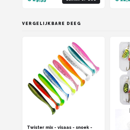
VERGELIJKBARE DEEG
Twister mix - visaas - snoek -