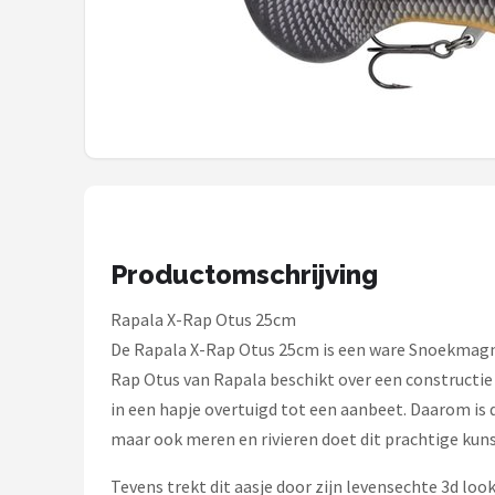
Kunstaas
Shop
POPULAIRE MERKEN
Westin
Spro
Productomschrijving
Korda
Rapala X-Rap Otus 25cm
Salmo
De Rapala X-Rap Otus 25cm is een ware Snoekmagneet
Rap Otus van Rapala beschikt over een constructie m
Rapala
in een hapje overtuigd tot een aanbeet. Daarom is 
maar ook meren en rivieren doet dit prachtige kuns
PB Products
Tevens trekt dit aasje door zijn levensechte 3d loo