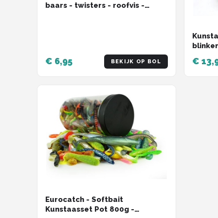
baars - twisters - roofvis -
kunstaas set - 10 stuks
Kunstaa
blinke
hengel
€ 6,95
€ 13,
BEKIJK OP BOL
onderli
Eurocatch - Softbait
Kunstaasset Pot 800g -