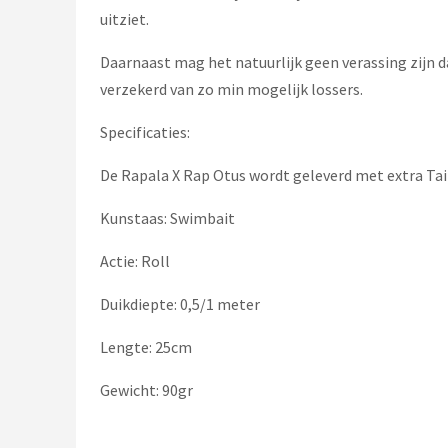
Fox Rage
uitziet.
Rozemeijer
Daarnaast mag het natuurlijk geen verassing zijn da
verzekerd van zo min mogelijk lossers.
Gamakatsu
Specificaties:
Mikado
De Rapala X Rap Otus wordt geleverd met extra Tail
Alle merken →
Kunstaas: Swimbait
Actie: Roll
Duikdiepte: 0,5/1 meter
Lengte: 25cm
Gewicht: 90gr