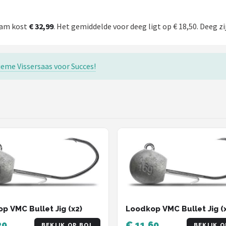
ram kost
€ 32,99
. Het gemiddelde voor deeg ligt op € 18,50. Deeg zi
eme Vissersaas voor Succes!
p VMC Bullet Jig (x2)
Loodkop VMC Bullet Jig (
29
€ 11,60
BEKIJK OP BOL
BEKIJK O