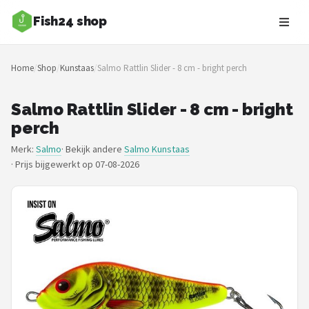
Fish24 shop
Zoeken
Home
/
Shop
/
Kunstaas
/
Salmo Rattlin Slider - 8 cm - bright perch
NAVIGATIE
Shop
Salmo Rattlin Slider - 8 cm - bright
perch
Merken
Merk:
Salmo
· Bekijk andere
Salmo Kunstaas
·
Prijs bijgewerkt op 07-08-2026
Blog
Hengelsoorten
Hengels
Molens
Dobbers