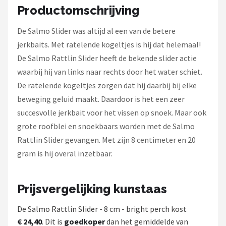
Fox Rage
Productomschrijving
Rozemeijer
De Salmo Slider was altijd al een van de betere
jerkbaits. Met ratelende kogeltjes is hij dat helemaal!
Gamakatsu
De Salmo Rattlin Slider heeft de bekende slider actie
waarbij hij van links naar rechts door het water schiet.
Mikado
De ratelende kogeltjes zorgen dat hij daarbij bij elke
beweging geluid maakt. Daardoor is het een zeer
Alle merken →
succesvolle jerkbait voor het vissen op snoek. Maar ook
grote roofblei en snoekbaars worden met de Salmo
Rattlin Slider gevangen. Met zijn 8 centimeter en 20
gram is hij overal inzetbaar.
Prijsvergelijking kunstaas
De Salmo Rattlin Slider - 8 cm - bright perch kost
€ 24,40
. Dit is
goedkoper
dan het gemiddelde van