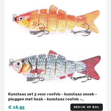
Kunstaas set 3 voor roofvis - kunstaas snoek -
pluggen met haak - kunstaas roofvis -
hengelsport - set van 3 stuks
€ 16,95
BEKIJK OP BOL