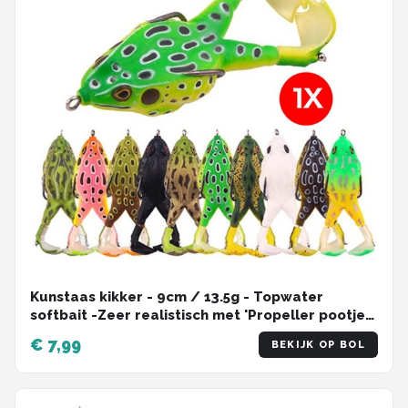
Kunstaas kikker - 9cm / 13.5g - Topwater
softbait -Zeer realistisch met 'Propeller pootjes'
- Mix Kleur - 1 Stuk
€ 7,99
BEKIJK OP BOL