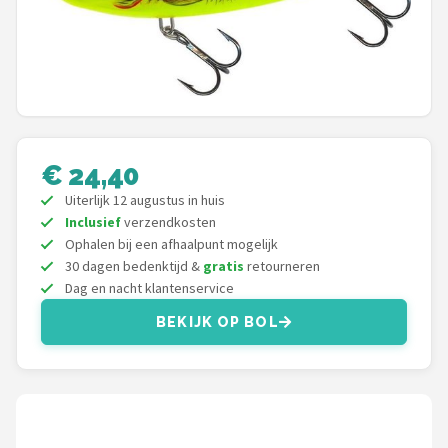
Kunstaas
Shop
POPULAIRE MERKEN
Westin
€ 24,40
Uiterlijk 12 augustus in huis
Spro
Inclusief
verzendkosten
Ophalen bij een afhaalpunt mogelijk
Korda
30 dagen bedenktijd &
gratis
retourneren
Dag en nacht klantenservice
Salmo
BEKIJK OP BOL
Rapala
PB Products