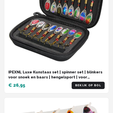
IPEXNL Luxe Kunstaas set | spinner set | blinkers
voor snoek en baars | hengelsport | voor
onderlijn | set van 16 stuks
€ 26,95
BEKIJK OP BOL