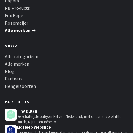
Rapala
PB Products
Fox Rage
Rozemeijer
Alle merken →
SHOP
Alle categorieën
Alle merken
Blog
Partners
Hengelsoorten
PARTNERS
Tiny Dutch
De schattigste babywinkel van Nederland, met onder andere Little
Dutch, Nijntje en Bébé-jo...
Kidsleep Webshop
Leer je kind beter en langer slapen met slaaptrainers, nachtlampjes en