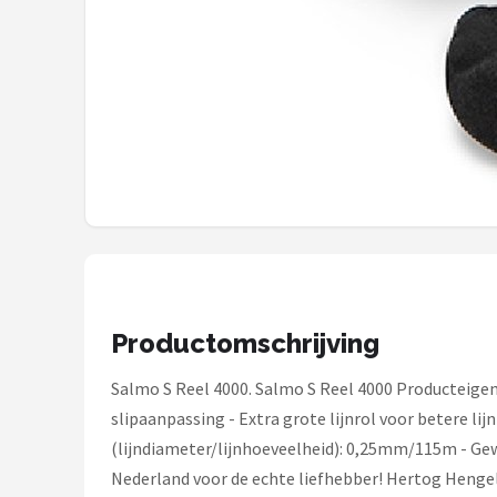
Fox Rage
Rozemeijer
Gamakatsu
Mikado
Alle merken →
Productomschrijving
Salmo S Reel 4000. Salmo S Reel 4000 Producteigens
slipaanpassing - Extra grote lijnrol voor betere li
(lijndiameter/lijnhoeveelheid): 0,25mm/115m - Gew
Nederland voor de echte liefhebber! Hertog Hengel