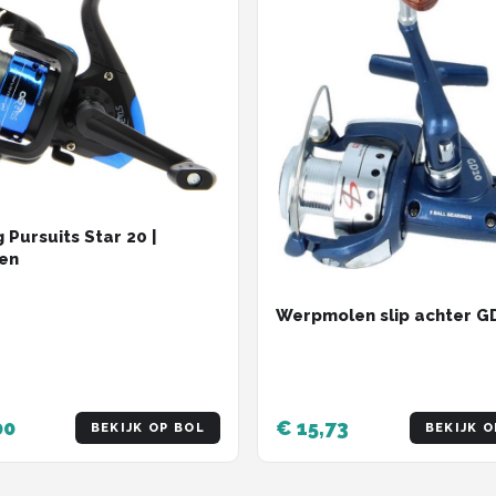
 Pursuits Star 20 |
en
Werpmolen slip achter G
00
€ 15,73
BEKIJK OP BOL
BEKIJK O