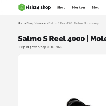
Fish24 shop
Shop
Merken
Blog
Zoeken
Home
/
Shop
/
Vismolens
/
Salmo S Reel 4000 | Molens Slip voorop
NAVIGATIE
Shop
Salmo S Reel 4000 | Mol
Merken
·
Prijs bijgewerkt op 06-08-2026
Blog
Hengelsoorten
Hengels
Molens
Dobbers