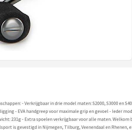
chappen: - Verkrijgbaar in drie model maten: S2000, S3000 en S400
jnligging - EVA handgreep voor maximale grip en gevoel - Ieder mode
icht: 231g - Extra spoelen verkrijgbaar voor alle maten. Welkom 
sport is gevestigd in Nijmegen, Tilburg, Veenendaal en Rhenen, 