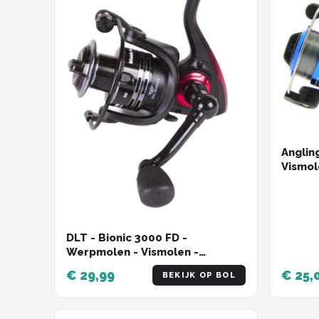
Angling
Vismol
DLT - Bionic 3000 FD -
Werpmolen - Vismolen -
Spinmolen - Slip Voorop - Zwart
€ 29,99
€ 25,
BEKIJK OP BOL