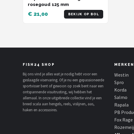
rosegoud 125 mm
€ 21,00
BEKIJK OP BOL
FISH24 SHOP
MERKEN
Bij ons vind je alles wat je nodig hebt voor een
Westin
geslaagde viservaring. Of je nu een gepassioneerde
Spro
sportvisser bent of gewoon op zoek bent naar een
Korda
ontspannende visuitrusting, wij hebben het
Salmo
allemaal. In onze uitgebreide collectie vind je een
breed scala aan hengels, reels, vislijnen, aas,
Rapala
haken en accessoires.
PB Produ
Fox Rage
Rozemeij