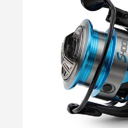
Kunstaas
Shop
POPULAIRE MERKEN
Westin
Spro
Korda
Salmo
Rapala
PB Products