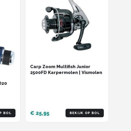
Carp Zoom Multifish Junior
2500FD Karpermolen | Vismolen
D20
€ 25,95
P BOL
BEKIJK OP BOL