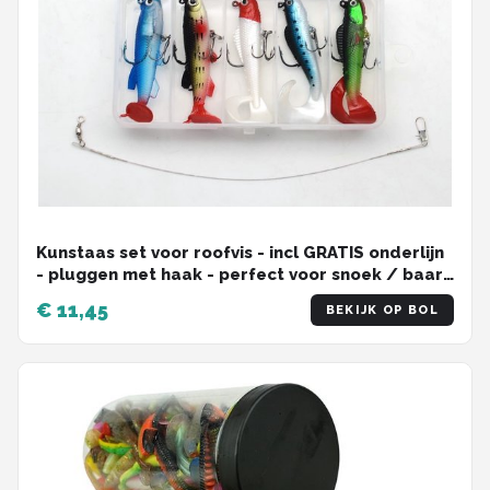
Kunstaas set voor roofvis - incl GRATIS onderlijn
- pluggen met haak - perfect voor snoek / baars
- set 1doosje 5 kunstaas
€ 11,45
BEKIJK OP BOL