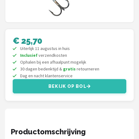
Kunstaas
Shop
POPULAIRE MERKEN
€ 25,70
Uiterlijk 11 augustus in huis
Westin
Inclusief
verzendkosten
Ophalen bij een afhaalpunt mogelijk
Spro
30 dagen bedenktijd &
gratis
retourneren
Dag en nacht klantenservice
Korda
BEKIJK OP BOL
Salmo
Rapala
PB Products
Productomschrijving