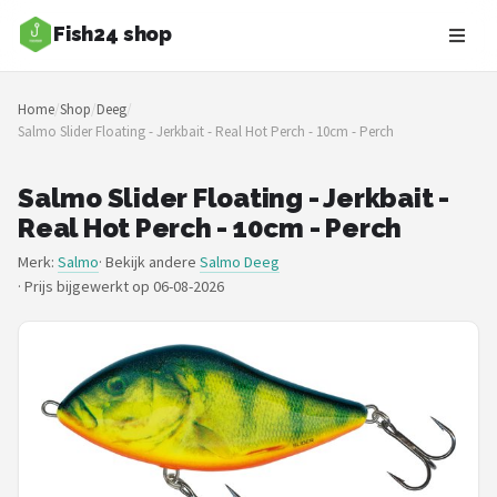
Fish24 shop
Zoeken
Home
/
Shop
/
Deeg
/
NAVIGATIE
Salmo Slider Floating - Jerkbait - Real Hot Perch - 10cm - Perch
Shop
Salmo Slider Floating - Jerkbait -
Merken
Real Hot Perch - 10cm - Perch
Merk:
Salmo
· Bekijk andere
Salmo Deeg
Blog
·
Prijs bijgewerkt op 06-08-2026
Hengelsoorten
Hengels
Molens
Dobbers