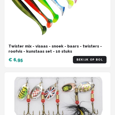
Twister mix - visaas - snoek - baars - twisters -
roofvis - kunstaas set - 10 stuks
€ 6,95
BEKIJK OP BOL