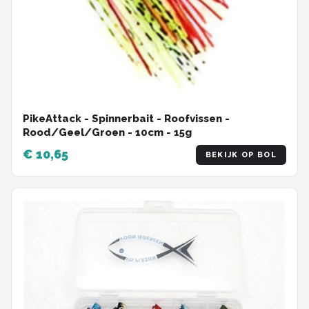
PikeAttack - Spinnerbait - Roofvissen -
Rood/Geel/Groen - 10cm - 15g
€ 10,65
BEKIJK OP BOL