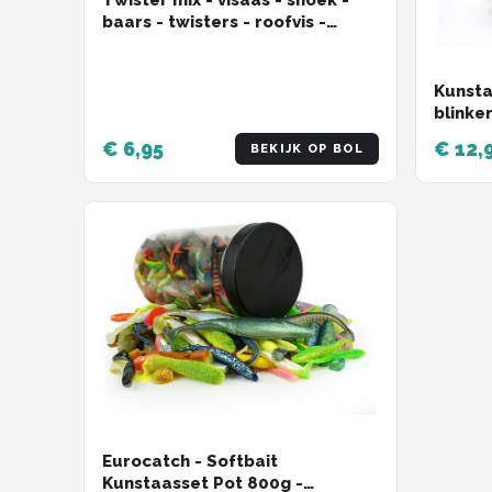
Twister mix - visaas - snoek -
baars - twisters - roofvis -
kunstaas set - 10 stuks
Kunstaa
blinke
hengel
€ 6,95
€ 12,
BEKIJK OP BOL
onderli
Eurocatch - Softbait
Kunstaasset Pot 800g -