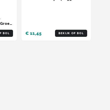
haak - perfect voor snoek /
baars - set 1doosje 5 kunstaas
-
/Groen
€ 11,45
P BOL
BEKIJK OP BOL