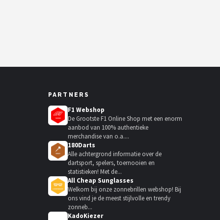
PARTNERS
F1 Webshop
De Grootste F1 Online Shop met een enorm
aanbod van 100% authentieke
merchandise van o.a....
180Darts
Alle achtergrond informatie over de
dartsport, spelers, toernooien en
statistieken! Met de...
All Cheap Sunglasses
Welkom bij onze zonnebrillen webshop! Bij
ons vind je de meest stijlvolle en trendy
zonneb...
KadoKiezer