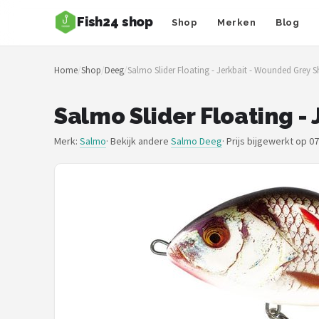
Fish24 shop
Shop
Merken
Blog
Zoeken
Home
/
Shop
/
Deeg
/
Salmo Slider Floating - Jerkbait - Wounded Grey S
NAVIGATIE
Shop
Salmo Slider Floating -
Merken
Merk:
Salmo
· Bekijk andere
Salmo Deeg
·
Prijs bijgewerkt op 0
Blog
Hengelsoorten
Hengels
Molens
Dobbers