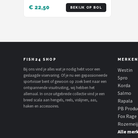
Assortiment - Kunstaas -Shads -
€ 22,50
BEKIJK OP BOL
Twisters
FISH24 SHOP
MERKEN
Bij ons vind je alles wat je nodig hebt voor een
Westin
geslaagde viservaring. Of je nu een gepassioneerde
Spro
sportvisser bent of gewoon op zoek bent naar een
Korda
ontspannende visuitrusting, wij hebben het
Salmo
allemaal. In onze uitgebreide collectie vind je een
breed scala aan hengels, reels, vislijnen, aas,
Rapala
haken en accessoires.
PB Produ
Fox Rage
Rozemeij
Alle mer