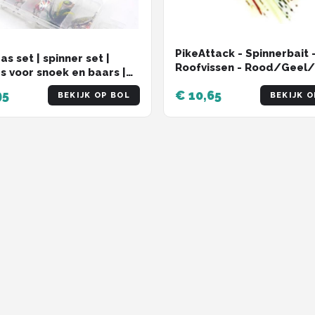
PikeAttack - Spinnerbait 
s set | spinner set |
Roofvissen - Rood/Geel
rs voor snoek en baars |
- 10cm - 15g
sport | met Gratis
95
€ 10,65
BEKIJK OP BOL
BEKIJK O
jn | set van 10 stuks