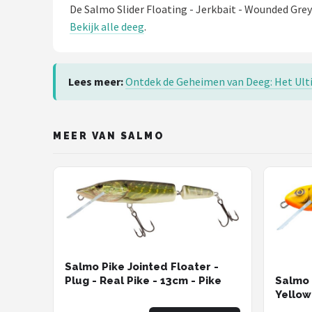
Fox Rage
De Salmo Slider Floating - Jerkbait - Wounded Gre
Bekijk alle deeg
.
Rozemeijer
Gamakatsu
Lees meer:
Ontdek de Geheimen van Deeg: Het Ulti
Mikado
MEER VAN SALMO
Alle merken →
Salmo Pike Jointed Floater -
Salmo 
Plug - Real Pike - 13cm - Pike
Yellow