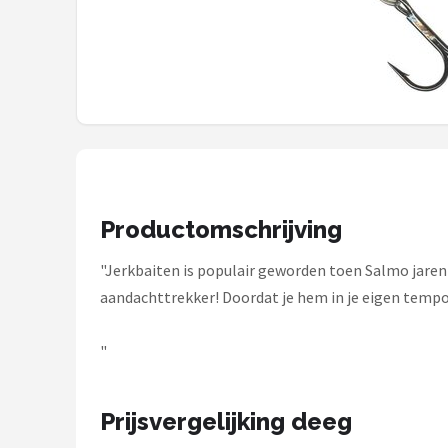
Kunstaas
Shop
POPULAIRE MERKEN
Westin
Spro
Productomschrijving
Korda
"Jerkbaiten is populair geworden toen Salmo jaren 
aandachttrekker! Doordat je hem in je eigen tempo 
Salmo
"
Rapala
PB Products
Prijsvergelijking deeg