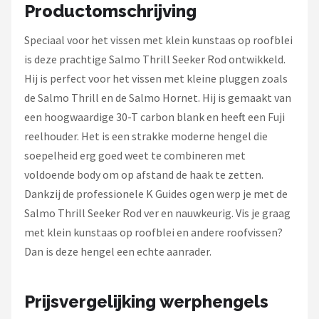
Fox Rage
Productomschrijving
Speciaal voor het vissen met klein kunstaas op roofblei
Rozemeijer
is deze prachtige Salmo Thrill Seeker Rod ontwikkeld.
Gamakatsu
Hij is perfect voor het vissen met kleine pluggen zoals
de Salmo Thrill en de Salmo Hornet. Hij is gemaakt van
Mikado
een hoogwaardige 30-T carbon blank en heeft een Fuji
reelhouder. Het is een strakke moderne hengel die
Alle merken →
soepelheid erg goed weet te combineren met
voldoende body om op afstand de haak te zetten.
Dankzij de professionele K Guides ogen werp je met de
Salmo Thrill Seeker Rod ver en nauwkeurig. Vis je graag
met klein kunstaas op roofblei en andere roofvissen?
Dan is deze hengel een echte aanrader.
Prijsvergelijking werphengels