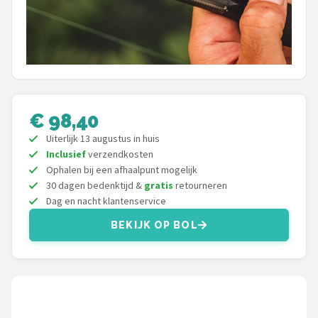
Kunstaas
Shop
POPULAIRE MERKEN
Westin
€ 98,40
Uiterlijk 13 augustus in huis
Spro
Inclusief
verzendkosten
Ophalen bij een afhaalpunt mogelijk
Korda
30 dagen bedenktijd &
gratis
retourneren
Dag en nacht klantenservice
Salmo
BEKIJK OP BOL
Rapala
PB Products