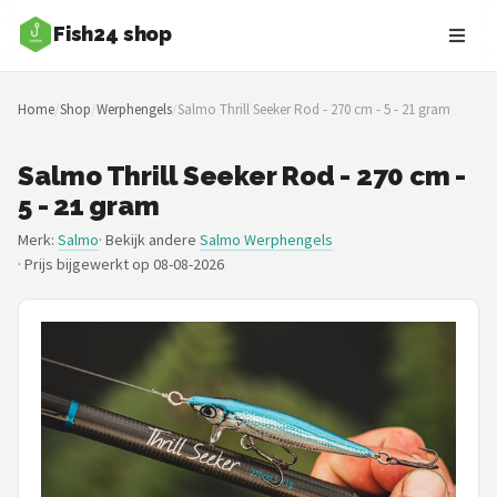
Fish24 shop
Zoeken
Home
/
Shop
/
Werphengels
/
Salmo Thrill Seeker Rod - 270 cm - 5 - 21 gram
NAVIGATIE
Shop
Salmo Thrill Seeker Rod - 270 cm -
5 - 21 gram
Merken
Merk:
Salmo
· Bekijk andere
Salmo Werphengels
·
Prijs bijgewerkt op 08-08-2026
Blog
Hengelsoorten
Hengels
Molens
Dobbers