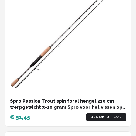
Spro Passion Trout spin forel hengel 210 cm
werpgewicht 3-10 gram Spro voor het vissen op
forel en zalmforel
€ 51,45
BEKIJK OP BOL