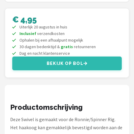
Fox Rage
Rozemeijer
€ 4,95
Uiterlijk 20 augustus in huis
Gamakatsu
Inclusief
verzendkosten
Ophalen bij een afhaalpunt mogelijk
Mikado
30 dagen bedenktijd &
gratis
retourneren
Dag en nacht klantenservice
Alle merken →
BEKIJK OP BOL
Productomschrijving
Deze Swivel is gemaakt voor de Ronnie/Spinner Rig.
Het haakoog kan gemakkelijk bevestigd worden aan de