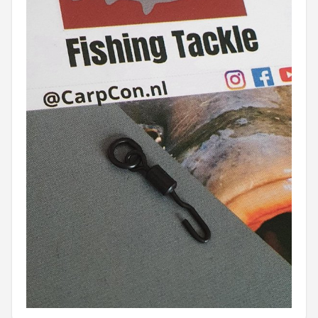
Kunstaas
Shop
POPULAIRE MERKEN
Westin
Spro
Korda
Salmo
Rapala
PB Products