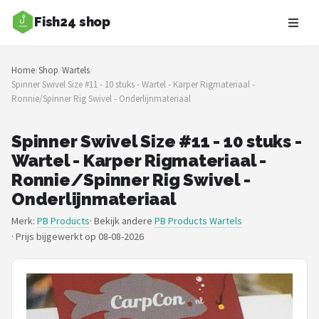
Fish24 shop
Zoeken
Home
/
Shop
/
Wartels
/
NAVIGATIE
Spinner Swivel Size #11 - 10 stuks - Wartel - Karper Rigmateriaal -
Ronnie/Spinner Rig Swivel - Onderlijnmateriaal
Shop
Merken
Spinner Swivel Size #11 - 10 stuks -
Wartel - Karper Rigmateriaal -
Blog
Ronnie/Spinner Rig Swivel -
Onderlijnmateriaal
Hengelsoorten
Merk:
PB Products
· Bekijk andere
PB Products Wartels
·
Prijs bijgewerkt op 08-08-2026
Hengels
Molens
Dobbers