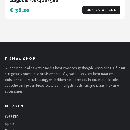
zuigbuis rvs (420/560
€ 38,20
BEKIJK OP BOL
FISH24 SHOP
Bij ons vind je alles wat je nodig hebt voor een geslaagde viservaring. Of je nu
een gepassioneerde sportvisser bent of gewoon op zoek bent naar een
ontspannende visuitrusting, wij hebben het allemaal. In onze uitgebreide
collectie vind je een breed scala aan hengels, reels, vislijnen, aas, haken en
accessoires.
MERKEN
Westin
Spro