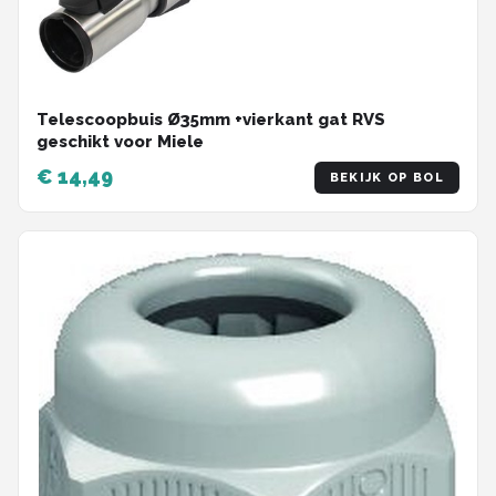
Telescoopbuis Ø35mm +vierkant gat RVS
geschikt voor Miele
€ 14,49
BEKIJK OP BOL