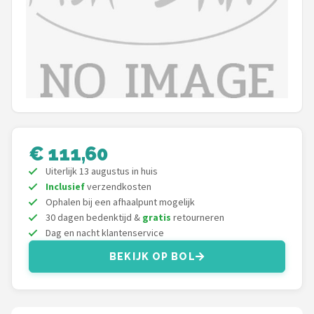
Kunstaas
Shop
POPULAIRE MERKEN
Westin
Spro
€ 111,60
Uiterlijk 13 augustus in huis
Korda
Inclusief
verzendkosten
Ophalen bij een afhaalpunt mogelijk
Salmo
30 dagen bedenktijd &
gratis
retourneren
Dag en nacht klantenservice
Rapala
BEKIJK OP BOL
PB Products