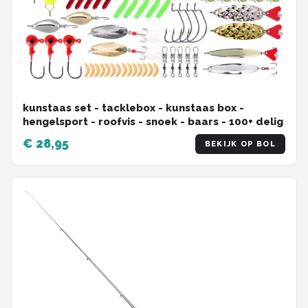
kunstaas set - tacklebox - kunstaas box -
hengelsport - roofvis - snoek - baars - 100+ delig
€ 28,95
BEKIJK OP BOL