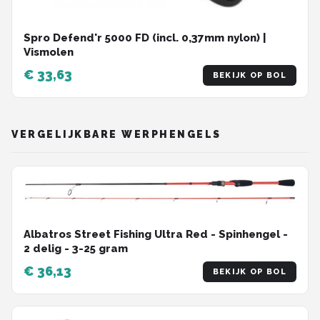
Spro Defend'r 5000 FD (incl. 0,37mm nylon) |
Vismolen
€ 33,63
BEKIJK OP BOL
VERGELIJKBARE WERPHENGELS
Albatros Street Fishing Ultra Red - Spinhengel -
2 delig - 3-25 gram
€ 36,13
BEKIJK OP BOL