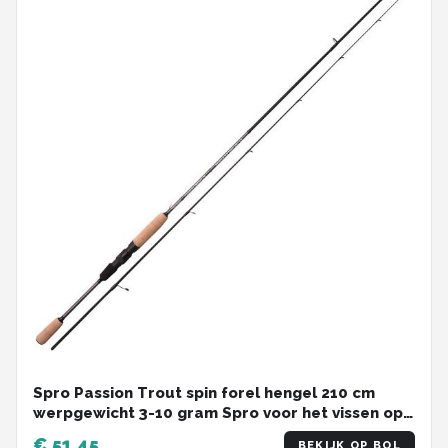
Spro Passion Trout spin forel hengel 210 cm
werpgewicht 3-10 gram Spro voor het vissen op
forel en zalmforel
€ 51,45
BEKIJK OP BOL