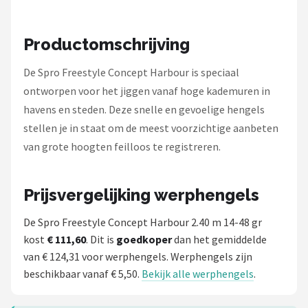
Fox Rage
Rozemeijer
Productomschrijving
De Spro Freestyle Concept Harbour is speciaal
Gamakatsu
ontworpen voor het jiggen vanaf hoge kademuren in
Mikado
havens en steden. Deze snelle en gevoelige hengels
stellen je in staat om de meest voorzichtige aanbeten
Alle merken →
van grote hoogten feilloos te registreren.
Prijsvergelijking werphengels
De Spro Freestyle Concept Harbour 2.40 m 14-48 gr
kost
€ 111,60
. Dit is
goedkoper
dan het gemiddelde
van € 124,31 voor werphengels. Werphengels zijn
beschikbaar vanaf € 5,50.
Bekijk alle werphengels
.