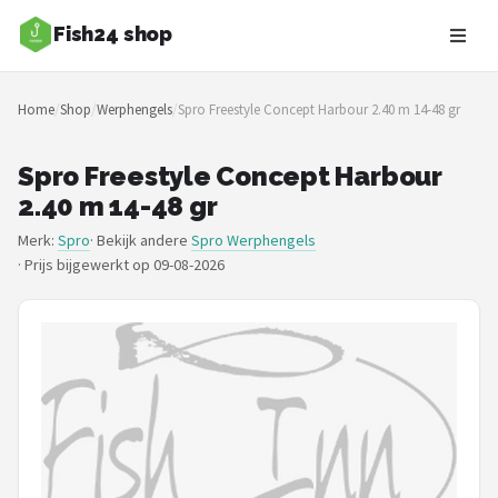
Fish24 shop
Zoeken
Home
/
Shop
/
Werphengels
/
Spro Freestyle Concept Harbour 2.40 m 14-48 gr
NAVIGATIE
Shop
Spro Freestyle Concept Harbour
2.40 m 14-48 gr
Merken
Merk:
Spro
· Bekijk andere
Spro Werphengels
·
Prijs bijgewerkt op 09-08-2026
Blog
Hengelsoorten
Hengels
Molens
Dobbers