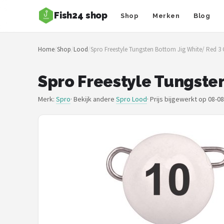
Fish24 shop
Shop
Merken
Blog
Zoeken
Home
/
Shop
/
Lood
/
Spro Freestyle Tungsten Bottom Jig White/ Red 3 
NAVIGATIE
Shop
Spro Freestyle Tungste
Merken
Merk:
Spro
· Bekijk andere
Spro Lood
·
Prijs bijgewerkt op 08-0
Blog
Hengelsoorten
Hengels
Molens
Dobbers