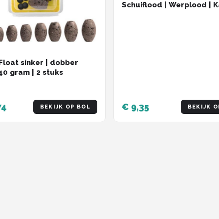
Schuiflood | Werplood | 
Lood | Karper | Karpervis
 Float sinker | dobber
 40 gram | 2 stuks
74
€ 9,35
BEKIJK OP BOL
BEKIJK O