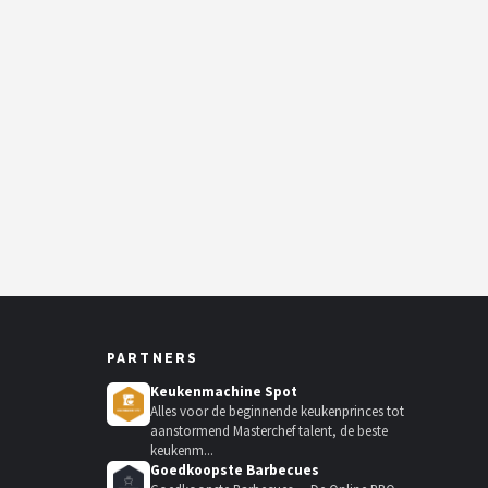
PARTNERS
Keukenmachine Spot
Alles voor de beginnende keukenprinces tot
aanstormend Masterchef talent, de beste
keukenm...
Goedkoopste Barbecues