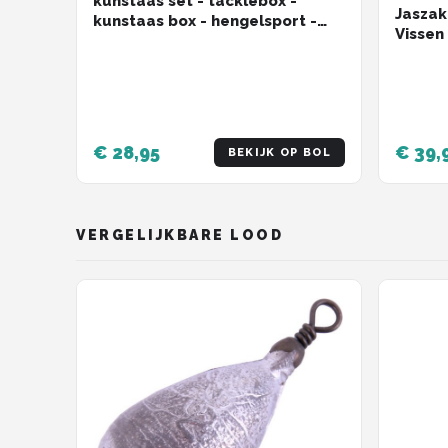
kunstaas set - tacklebox -
Jaszak
kunstaas box - hengelsport -
Vissen 
roofvis - snoek - baars - 100+
Werph
delig
€ 28,95
€ 39,
BEKIJK OP BOL
VERGELIJKBARE LOOD