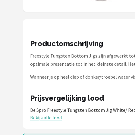
Kunstaas
Shop
POPULAIRE MERKEN
Productomschrijving
Westin
Freestyle Tungsten Bottom Jigs zijn afgewerkt tot 
Spro
optimale presentatie tot in het kleinste detail. 
Wanneer je op heel diep of donker/troebel water vis
Korda
Salmo
Prijsvergelijking lood
Rapala
De Spro Freestyle Tungsten Bottom Jig White/ Red
Bekijk alle lood
.
PB Products