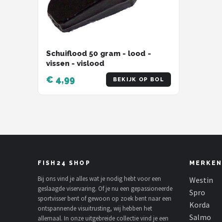
Schuiflood 50 gram - lood -
vissen - vislood
€ 4,99
BEKIJK OP BOL
FISH24 SHOP
MERKEN
Bij ons vind je alles wat je nodig hebt voor een
Westin
geslaagde viservaring. Of je nu een gepassioneerde
Spro
sportvisser bent of gewoon op zoek bent naar een
Korda
ontspannende visuitrusting, wij hebben het
Salmo
allemaal. In onze uitgebreide collectie vind je een