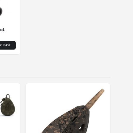
cl.
P BOL