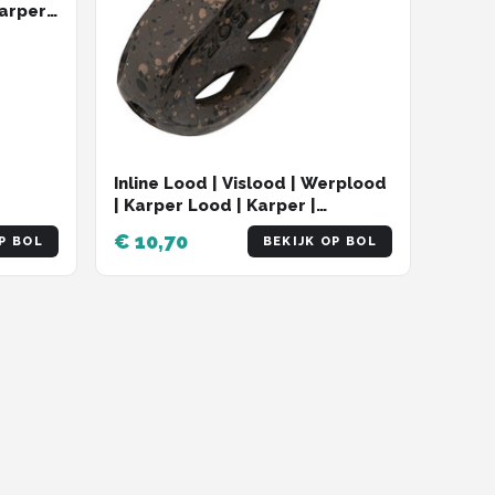
Karper
sen
Inline Lood | Vislood | Werplood
| Karper Lood | Karper |
Karpervissen
€ 10,70
P BOL
BEKIJK OP BOL