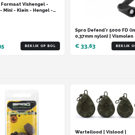
 Formaat Vishengel -
- Mini - Klein - Hengel -
engel
Spro Defend'r 5000 FD (in
0,37mm nylon) | Vismolen
95
€ 33,63
BEKIJK OP BOL
BEKIJK O
Wartellood | Vislood |