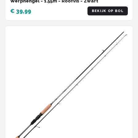
Werphengel - 1.55m - Roofvis - Zwart
€ 39,99
BEKIJK OP BOL