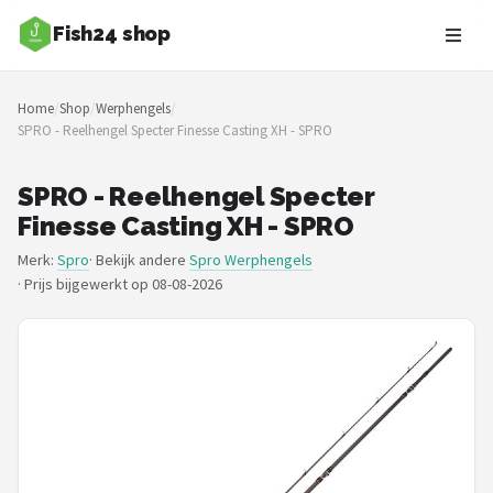
Fish24 shop
Zoeken
Home
/
Shop
/
Werphengels
/
NAVIGATIE
SPRO - Reelhengel Specter Finesse Casting XH - SPRO
Shop
SPRO - Reelhengel Specter
Merken
Finesse Casting XH - SPRO
Merk:
Spro
· Bekijk andere
Spro Werphengels
Blog
·
Prijs bijgewerkt op 08-08-2026
Hengelsoorten
Hengels
Molens
Dobbers