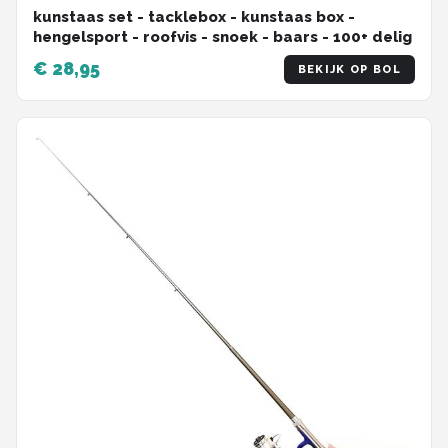
kunstaas set - tacklebox - kunstaas box -
hengelsport - roofvis - snoek - baars - 100+ delig
€ 28,95
BEKIJK OP BOL