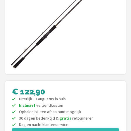
Kunstaas
Shop
POPULAIRE MERKEN
Westin
Spro
Korda
€ 122,90
Salmo
Uiterlijk 13 augustus in huis
Rapala
Inclusief
verzendkosten
Ophalen bij een afhaalpunt mogelijk
30 dagen bedenktijd &
gratis
retourneren
PB Products
Dag en nacht klantenservice