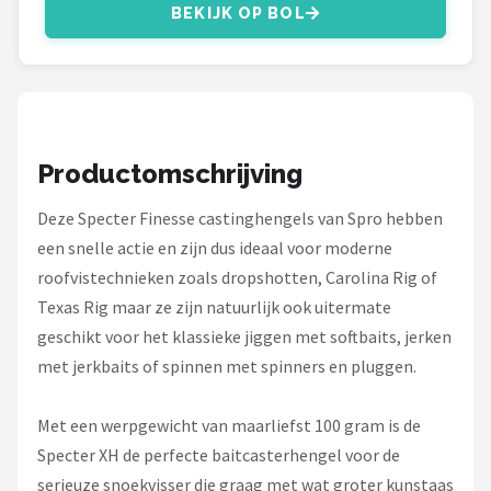
Fox Rage
BEKIJK OP BOL
Rozemeijer
Gamakatsu
Productomschrijving
Mikado
Deze Specter Finesse castinghengels van Spro hebben
Alle merken →
een snelle actie en zijn dus ideaal voor moderne
roofvistechnieken zoals dropshotten, Carolina Rig of
Texas Rig maar ze zijn natuurlijk ook uitermate
geschikt voor het klassieke jiggen met softbaits, jerken
met jerkbaits of spinnen met spinners en pluggen.
Met een werpgewicht van maarliefst 100 gram is de
Specter XH de perfecte baitcasterhengel voor de
serieuze snoekvisser die graag met wat groter kunstaas