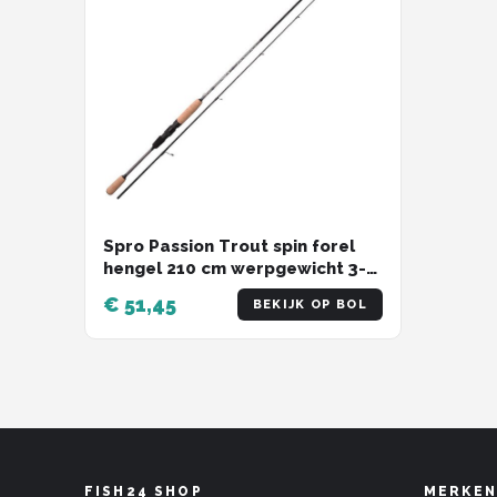
Spro Passion Trout spin forel
hengel 210 cm werpgewicht 3-
10 gram Spro voor het vissen op
€ 51,45
BEKIJK OP BOL
forel en zalmforel
FISH24 SHOP
MERKEN