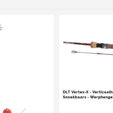
DLT Vertex-X - Verticaalh
Snoekbaars - Werphengel
1.55m - Roofvis - Zwart