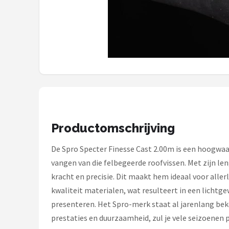
Kunstaas
Shop
POPULAIRE MERKEN
Westin
Spro
Productomschrijving
Korda
De Spro Specter Finesse Cast 2.00m is een hoogwa
Salmo
vangen van die felbegeerde roofvissen. Met zijn le
kracht en precisie. Dit maakt hem ideaal voor aller
Rapala
kwaliteit materialen, wat resulteert in een lichtgew
presenteren. Het Spro-merk staat al jarenlang beken
PB Products
prestaties en duurzaamheid, zul je vele seizoenen p