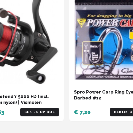
Spro Power Carp Ring Ey
efend'r 5000 FD (incl.
Barbed #12
 nylon) | Vismolen
63
€ 7,20
BEKIJK OP BOL
BEKIJK O