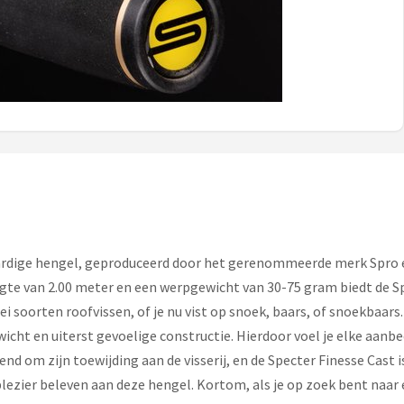
ardige hengel, geproduceerd door het gerenommeerde merk Spro en
ngte van 2.00 meter en een werpgewicht van 30-75 gram biedt de S
lei soorten roofvissen, of je nu vist op snoek, baars, of snoekbaar
icht en uiterst gevoelige constructie. Hierdoor voel je elke aanbee
d om zijn toewijding aan de visserij, en de Specter Finesse Cast 
lezier beleven aan deze hengel. Kortom, als je op zoek bent naar e