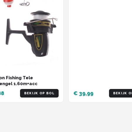
n Fishing Tele
engel 1.60m+acc
88
€ 39,99
BEKIJK OP BOL
BEKIJK O