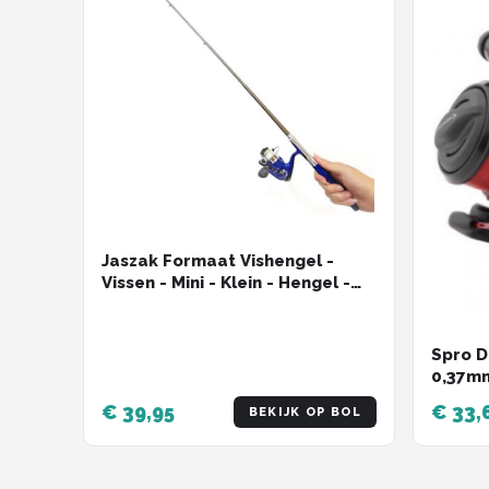
Jaszak Formaat Vishengel -
Vissen - Mini - Klein - Hengel -
Werphengel
Spro D
0,37mm
€ 39,95
€ 33,
BEKIJK OP BOL