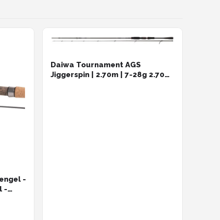
Daiwa Tournament AGS
Jiggerspin | 2.70m | 7-28g 2.70m
7-28g
engel -
 -