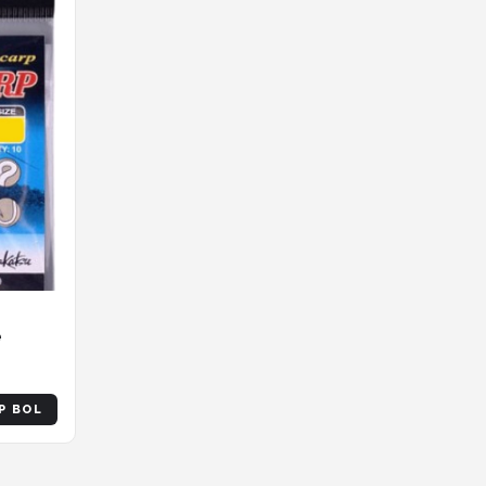
e
P BOL