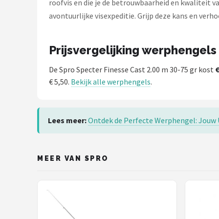
roofvis en die je de betrouwbaarheid en kwaliteit va
Fox Rage
avontuurlijke visexpeditie. Grijp deze kans en ver
Rozemeijer
Prijsvergelijking werphengels
Gamakatsu
De Spro Specter Finesse Cast 2.00 m 30-75 gr kost
€
Mikado
€ 5,50.
Bekijk alle werphengels
.
Alle merken →
Lees meer:
Ontdek de Perfecte Werphengel: Jouw U
MEER VAN SPRO