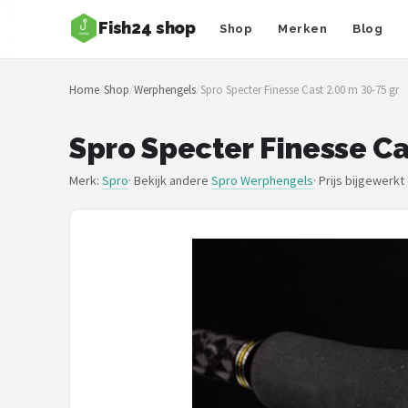
Fish24 shop
Shop
Merken
Blog
Zoeken
Home
/
Shop
/
Werphengels
/
Spro Specter Finesse Cast 2.00 m 30-75 gr
NAVIGATIE
Shop
Spro Specter Finesse Ca
Merken
Merk:
Spro
· Bekijk andere
Spro Werphengels
·
Prijs bijgewerkt
Blog
Hengelsoorten
Hengels
Molens
Dobbers