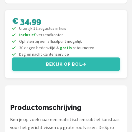
Kunstaas
€ 34,99
Shop
Uiterlijk 12 augustus in huis
Inclusief
verzendkosten
POPULAIRE MERKEN
Ophalen bij een afhaalpunt mogelijk
Westin
30 dagen bedenktijd &
gratis
retourneren
Dag en nacht klantenservice
Spro
BEKIJK OP BOL
Korda
Salmo
Rapala
Productomschrijving
Ben je op zoek naar een realistisch en subtiel kunstaas
PB Products
voor het gericht vissen op grote roofvissen. De Spro