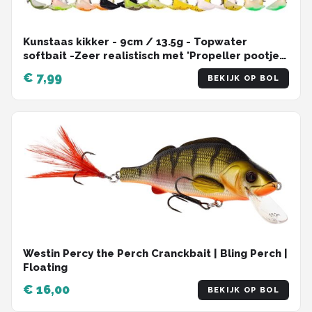
Kunstaas kikker - 9cm / 13.5g - Topwater
softbait -Zeer realistisch met 'Propeller pootjes'
- Mix Kleur - 1 Stuk
€ 7,99
BEKIJK OP BOL
Westin Percy the Perch Cranckbait | Bling Perch |
Floating
€ 16,00
BEKIJK OP BOL