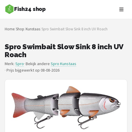
Fish24 shop
Zoeken
Home
/
Shop
/
Kunstaas
/
Spro Swimbait Slow Sink 8 inch UV Roach
NAVIGATIE
Shop
Spro Swimbait Slow Sink 8 inch UV
Roach
Merken
Merk:
Spro
· Bekijk andere
Spro Kunstaas
·
Prijs bijgewerkt op 08-08-2026
Blog
Hengelsoorten
Hengels
Molens
Dobbers