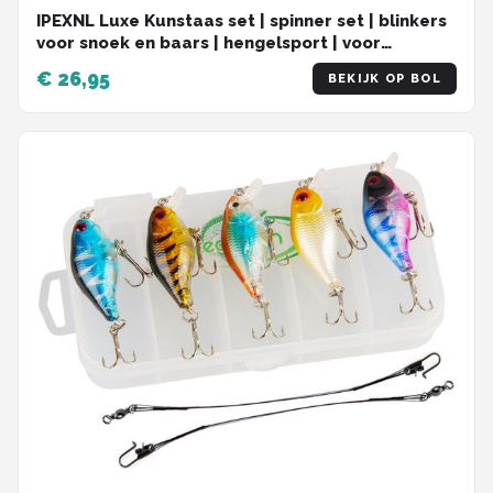
IPEXNL Luxe Kunstaas set | spinner set | blinkers
voor snoek en baars | hengelsport | voor
onderlijn | set van 16 stuks
€ 26,95
BEKIJK OP BOL