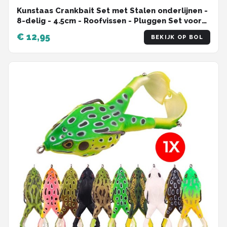
Kunstaas Crankbait Set met Stalen onderlijnen -
8-delig - 4.5cm - Roofvissen - Pluggen Set voor
Snoek, Baars & Roofblei
€ 12,95
BEKIJK OP BOL