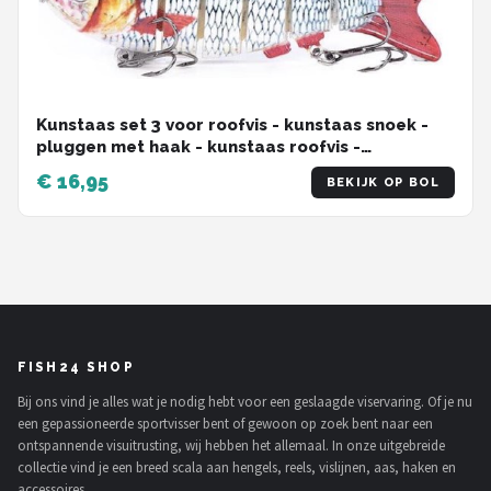
Kunstaas set 3 voor roofvis - kunstaas snoek -
pluggen met haak - kunstaas roofvis -
hengelsport - set van 3 stuks
€ 16,95
BEKIJK OP BOL
FISH24 SHOP
Bij ons vind je alles wat je nodig hebt voor een geslaagde viservaring. Of je nu
een gepassioneerde sportvisser bent of gewoon op zoek bent naar een
ontspannende visuitrusting, wij hebben het allemaal. In onze uitgebreide
collectie vind je een breed scala aan hengels, reels, vislijnen, aas, haken en
accessoires.