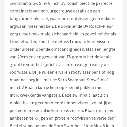
Fox Rage
Swimbait Slow Sink 8 inch UV Roach biedt de perfecte
combinatie van natuurgetrouwe details en een
Rozemeijer
langzame zinkactie, waardoor roofvissen geen enkele
argwaan meer hebben. De opvallende UV Roach-kleur
Gamakatsu
zorgt voor maximale zichtbaarheid, in zowel helder als
troebel water, zodat je met vertrouwen kunt vissen
Mikado
onder uiteenlopende omstandigheden. Met een lengte
van 20cm en een gewicht van 75 gram is het de ideale
Alle merken →
grootte voor het gericht vissen en vangen van grote
roofvissen. Of je nu een ervaren roofvisser bent of nog
maar net begint, met de Spro Swimbait Slow Sink 8
inch UV Roach kun je keer op keer uitpakken met
indrukwekkende vangsten. Deze swimbait laat zich
makkelijk en gecontroleerd binnenvissen, zodat jij de
perfecte presentatie kunt neerzetten. Klaar om meer
aanbeten te krijgen en grotere roofvissen te verleiden?
Bestel vandaag nog de Spro Swimbait Slow Sink 8 inch