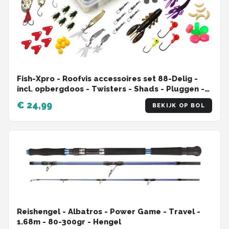
Fish-Xpro - Roofvis accessoires set 88-Delig -
incl. opbergdoos - Twisters - Shads - Pluggen -
Spinners - Lepels - Jigkoppen - Vis spullen -
€ 24,99
BEKIJK OP BOL
Tacklebox
Reishengel - Albatros - Power Game - Travel -
1.68m - 80-300gr - Hengel