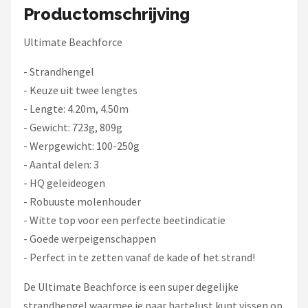
Fox Rage
Productomschrijving
Rozemeijer
Ultimate Beachforce
- Strandhengel
Gamakatsu
- Keuze uit twee lengtes
Mikado
- Lengte: 4.20m, 4.50m
- Gewicht: 723g, 809g
Alle merken →
- Werpgewicht: 100-250g
- Aantal delen: 3
- HQ geleideogen
- Robuuste molenhouder
- Witte top voor een perfecte beetindicatie
- Goede werpeigenschappen
- Perfect in te zetten vanaf de kade of het strand!
De Ultimate Beachforce is een super degelijke
strandhengel waarmee je naar hartelust kunt vissen op