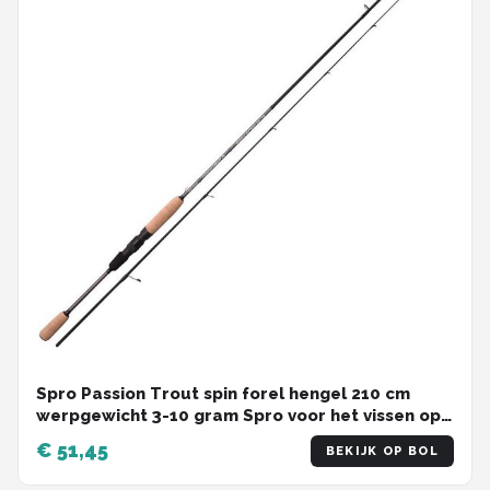
Spro Passion Trout spin forel hengel 210 cm
werpgewicht 3-10 gram Spro voor het vissen op
forel en zalmforel
€ 51,45
BEKIJK OP BOL