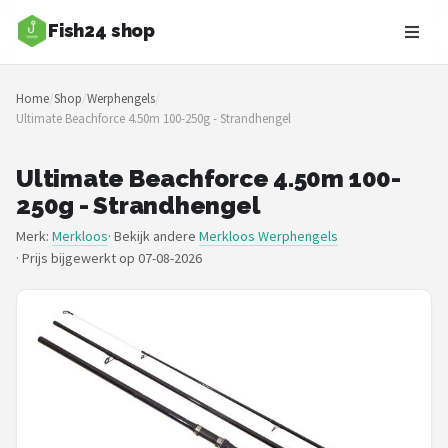
Fish24 shop
Zoeken
Home
/
Shop
/
Werphengels
/
NAVIGATIE
Ultimate Beachforce 4.50m 100-250g - Strandhengel
Shop
Ultimate Beachforce 4.50m 100-
Merken
250g - Strandhengel
Merk:
Merkloos
· Bekijk andere
Merkloos Werphengels
Blog
·
Prijs bijgewerkt op 07-08-2026
Hengelsoorten
Hengels
Molens
Dobbers