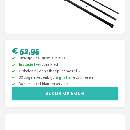
Kunstaas
Shop
POPULAIRE MERKEN
Westin
€ 52,95
Uiterlijk 12 augustus in huis
Spro
Inclusief
verzendkosten
Ophalen bij een afhaalpunt mogelijk
Korda
30 dagen bedenktijd &
gratis
retourneren
Dag en nacht klantenservice
Salmo
BEKIJK OP BOL
Rapala
PB Products