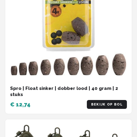
Spro | Float sinker | dobber lood | 40 gram | 2
stuks
€ 12,74
BEKIJK OP BOL