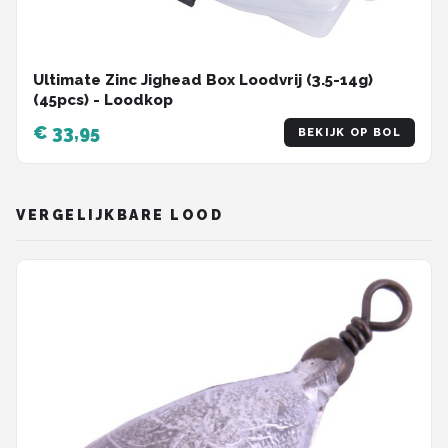
Ultimate Zinc Jighead Box Loodvrij (3.5-14g)
(45pcs) - Loodkop
€ 33,95
BEKIJK OP BOL
VERGELIJKBARE LOOD