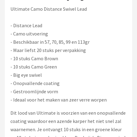
Fox Rage
Ultimate Camo Distance Swivel Lead
Rozemeijer
- Distance Lead
Gamakatsu
- Camo uitvoering
- Beschikbaar in 57, 70, 85, 99 en 113gr
Mikado
- Maar liefst 20 stuks per verpakking
- 10 stuks Camo Brown
Alle merken →
- 10 stuks Camo Green
- Big eye swivel
- Onopvallende coating
- Gestroomlijnde vorm
- Ideaal voor het maken van zeer verre worpen
Dit lood van Ultimate is voorzien van een onopvallende
coating waardoor een azende karper het niet snel zal
waarnemen. Je ontvangt 10 stuks in een groene kleur