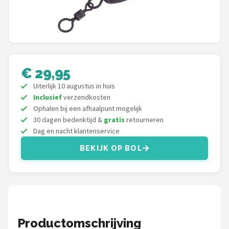
Kunstaas
Shop
POPULAIRE MERKEN
€ 29,95
Westin
Uiterlijk 10 augustus in huis
Inclusief
verzendkosten
Spro
Ophalen bij een afhaalpunt mogelijk
30 dagen bedenktijd &
gratis
retourneren
Dag en nacht klantenservice
Korda
BEKIJK OP BOL
Salmo
Rapala
PB Products
Productomschrijving