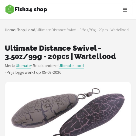
Fish24 shop
Zoeken
Home
/
Shop
/
Lood
/
Ultimate Distance Swivel - 3.5oz/99g - 20pcs | Wartellood
NAVIGATIE
Shop
Ultimate Distance Swivel -
3.5oz/99g - 20pcs | Wartellood
Merken
Merk:
Ultimate
· Bekijk andere
Ultimate Lood
·
Prijs bijgewerkt op 05-08-2026
Blog
Hengelsoorten
Hengels
Molens
Dobbers