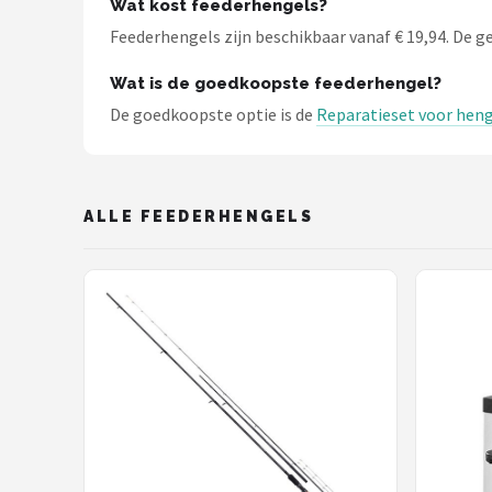
Wat kost feederhengels?
Fox Rage
Feederhengels zijn beschikbaar vanaf € 19,94. De gem
Rozemeijer
Wat is de goedkoopste feederhengel?
De goedkoopste optie is de
Reparatieset voor henge
Gamakatsu
Mikado
ALLE FEEDERHENGELS
Alle merken →