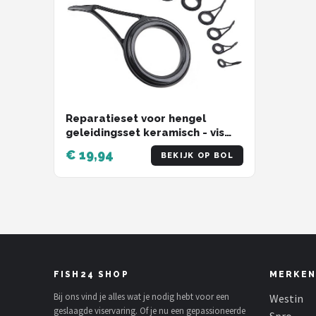
Reparatieset voor hengel
geleidingsset keramisch - vis
hengel reparatie
€ 19,94
BEKIJK OP BOL
FISH24 SHOP
MERKEN
Bij ons vind je alles wat je nodig hebt voor een
Westin
geslaagde viservaring. Of je nu een gepassioneerde