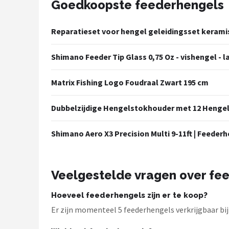
Goedkoopste feederhengels
Kunstaas
Reparatieset voor hengel geleidingsset keramis
Shop
Shimano Feeder Tip Glass 0,75 Oz - vishengel -
POPULAIRE MERKEN
Westin
Matrix Fishing Logo Foudraal Zwart 195 cm
Spro
Dubbelzijdige Hengelstokhouder met 12 Hengel
Korda
Shimano Aero X3 Precision Multi 9-11ft | Feeder
Salmo
Veelgestelde vragen over fe
Rapala
Hoeveel feederhengels zijn er te koop?
PB Products
Er zijn momenteel 5 feederhengels verkrijgbaar bi