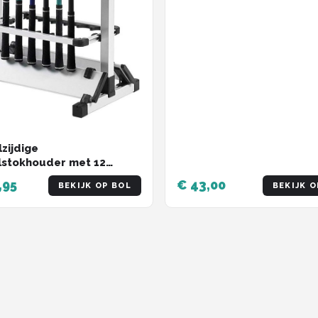
zijdige
stokhouder met 12
s - Aluminium Standaard
,95
€ 43,00
BEKIJK OP BOL
BEKIJK O
mtebesparend
izerstandaard