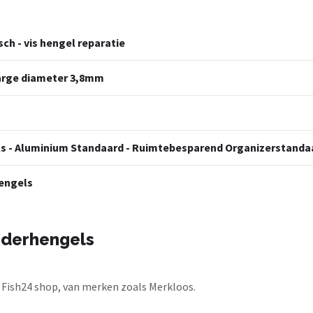
ch - vis hengel reparatie
 large diameter 3,8mm
s - Aluminium Standaard - Ruimtebesparend Organizerstanda
hengels
ederhengels
j Fish24 shop, van merken zoals Merkloos.