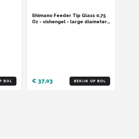
Shimano Feeder Tip Glass 0,75
Oz - vishengel - large diameter
3,8mm
€ 37,03
P BOL
BEKIJK OP BOL