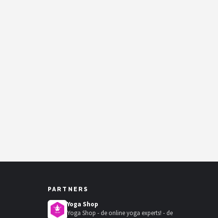
PARTNERS
Yoga Shop
Yoga Shop - de online yoga experts! - de