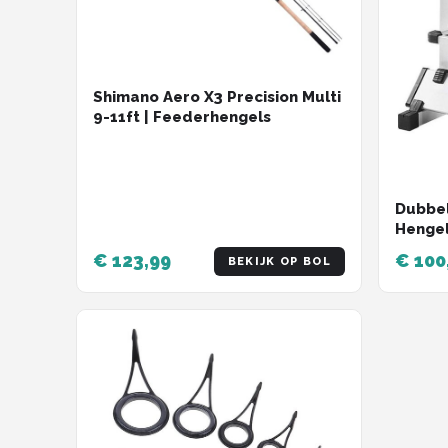
Shimano Aero X3 Precision Multi
9-11ft | Feederhengels
Dubbel
Hengel
Hengel
€ 123,99
€ 100
BEKIJK OP BOL
- Rui
Organ