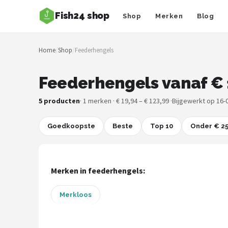
Fish24 shop
Shop
Merken
Blog
Zoeken
Home
/
Shop
/
Feederhengels
NAVIGATIE
Shop
Feederhengels vanaf € 
Merken
5 producten
· 1 merken · € 19,94 – € 123,99 ·
Bijgewerkt op 16-
Blog
Goedkoopste
Beste
Top 10
Onder € 2
Hengelsoorten
Merken in feederhengels:
Hengels
Merkloos
Molens
Dobbers