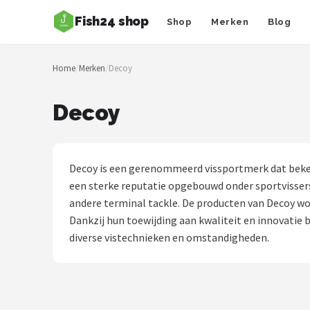
Fish24 shop
Shop
Merken
Blog
Zoeken
Home
/
Merken
/
Decoy
NAVIGATIE
Shop
Decoy
Merken
Blog
Decoy is een gerenommeerd vissportmerk dat bekend
een sterke reputatie opgebouwd onder sportvissers
Hengelsoorten
andere terminal tackle. De producten van Decoy wo
Dankzij hun toewijding aan kwaliteit en innovatie 
Hengels
diverse vistechnieken en omstandigheden.
Molens
Dobbers