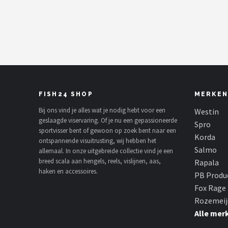
Kunstaas
Shop
POPULAIRE MERKEN
Westin
FISH24 SHOP
MERKEN
Spro
Bij ons vind je alles wat je nodig hebt voor een
Westin
geslaagde viservaring. Of je nu een gepassioneerde
Spro
sportvisser bent of gewoon op zoek bent naar een
Korda
Korda
ontspannende visuitrusting, wij hebben het
Salmo
allemaal. In onze uitgebreide collectie vind je een
Salmo
breed scala aan hengels, reels, vislijnen, aas,
Rapala
haken en accessoires.
PB Produ
Rapala
Fox Rage
Rozemeij
PB Products
Alle mer