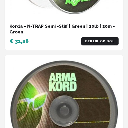
Korda - N-TRAP Semi -Stiff | Green | 20lb | 20m -
Groen
€ 31,26
BEKIJK OP BOL