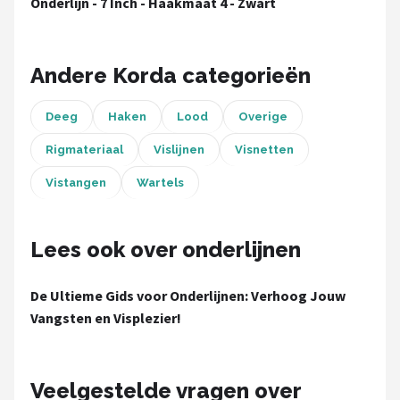
Onderlijn - 7 Inch - Haakmaat 4 - Zwart
Fox Rage
Rozemeijer
Andere Korda categorieën
Gamakatsu
Deeg
Haken
Lood
Overige
Mikado
Rigmateriaal
Vislijnen
Visnetten
Alle merken →
Vistangen
Wartels
Lees ook over onderlijnen
De Ultieme Gids voor Onderlijnen: Verhoog Jouw
Vangsten en Visplezier!
Veelgestelde vragen over