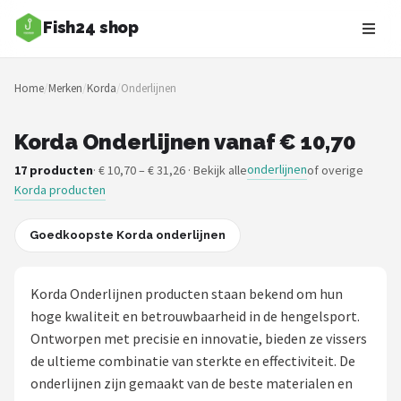
Fish24 shop
Zoeken
Home
/
Merken
/
Korda
/
Onderlijnen
NAVIGATIE
Shop
Korda Onderlijnen vanaf € 10,70
onderlijnen
17 producten
· € 10,70 – € 31,26 · Bekijk alle
of overige
Merken
Korda producten
Blog
Goedkoopste Korda onderlijnen
Hengelsoorten
Korda Onderlijnen producten staan bekend om hun
Hengels
hoge kwaliteit en betrouwbaarheid in de hengelsport.
Ontworpen met precisie en innovatie, bieden ze vissers
Molens
de ultieme combinatie van sterkte en effectiviteit. De
onderlijnen zijn gemaakt van de beste materialen en
Dobbers