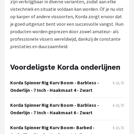
zijn verkrijgbaar in diverse varianten, zodat aan elke
vistechniek en situatie voldaan kan worden. Of je nu vist
Kunstaas
op karper of andere vissoorten, Korda zorgt ervoor dat
je goed uitgerust bent voor een succesvolle vangst. Hun
Shop
producten worden geprezen door zowel amateur- als
POPULAIRE MERKEN
professionele vissers wereldwijd, dankzij de constante
prestaties en duurzaamheid.
Westin
Spro
Voordeligste Korda onderlijnen
Korda
Korda Spinner Rig Kurv Boom - Barbless -
€ 10,70
Onderlijn - 7 Inch - Haakmaat 4 - Zwart
Salmo
Korda Spinner Rig Kurv Boom - Barbless -
€ 10,70
Rapala
Onderlijn - 7 Inch - Haakmaat 6 - Zwart
PB Products
Korda Spinner Rig Kurv Boom- Barbed -
€ 10,70