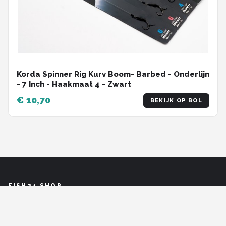
Korda Spinner Rig Kurv Boom- Barbed - Onderlijn
- 7 Inch - Haakmaat 4 - Zwart
€ 10,70
BEKIJK OP BOL
FISH24 SHOP
Bij ons vind je alles wat je nodig hebt voor een geslaagde viservaring. Of je nu
een gepassioneerde sportvisser bent of gewoon op zoek bent naar een
ontspannende visuitrusting, wij hebben het allemaal. In onze uitgebreide