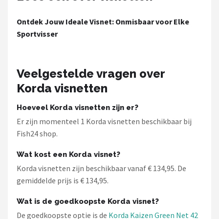
Fox Rage
Ontdek Jouw Ideale Visnet: Onmisbaar voor Elke
Rozemeijer
Sportvisser
Gamakatsu
Veelgestelde vragen over
Mikado
Korda visnetten
Alle merken →
Hoeveel Korda visnetten zijn er?
Er zijn momenteel 1 Korda visnetten beschikbaar bij
Fish24 shop.
Wat kost een Korda visnet?
Korda visnetten zijn beschikbaar vanaf € 134,95. De
gemiddelde prijs is € 134,95.
Wat is de goedkoopste Korda visnet?
De goedkoopste optie is de
Korda Kaizen Green Net 42