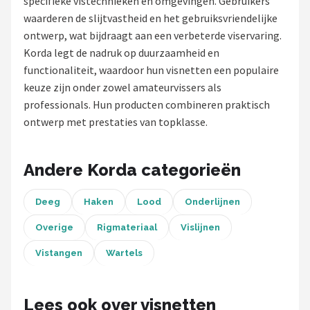
specifieke vistechnieken en omgevingen. Gebruikers
waarderen de slijtvastheid en het gebruiksvriendelijke
Kunstaas
ontwerp, wat bijdraagt aan een verbeterde viservaring.
Korda legt de nadruk op duurzaamheid en
Shop
functionaliteit, waardoor hun visnetten een populaire
POPULAIRE MERKEN
keuze zijn onder zowel amateurvissers als
professionals. Hun producten combineren praktisch
Westin
ontwerp met prestaties van topklasse.
Spro
Andere Korda categorieën
Korda
Deeg
Haken
Lood
Onderlijnen
Salmo
Overige
Rigmateriaal
Vislijnen
Rapala
Vistangen
Wartels
PB Products
Lees ook over visnetten