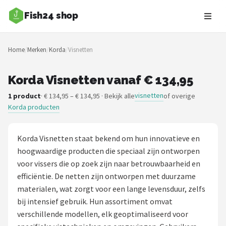
Fish24 shop
Zoeken
Home
/
Merken
/
Korda
/
Visnetten
NAVIGATIE
Shop
Korda Visnetten vanaf € 134,95
visnetten
1 product
· € 134,95 – € 134,95 · Bekijk alle
of overige
Merken
Korda producten
Blog
Korda Visnetten staat bekend om hun innovatieve en
Hengelsoorten
hoogwaardige producten die speciaal zijn ontworpen
voor vissers die op zoek zijn naar betrouwbaarheid en
Hengels
efficiëntie. De netten zijn ontworpen met duurzame
materialen, wat zorgt voor een lange levensduur, zelfs
Molens
bij intensief gebruik. Hun assortiment omvat
verschillende modellen, elk geoptimaliseerd voor
Dobbers