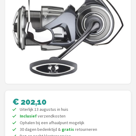
Kunstaas
Shop
POPULAIRE MERKEN
Westin
Spro
Korda
Salmo
€ 202,10
Rapala
Uiterlijk 13 augustus in huis
Inclusief
verzendkosten
Ophalen bij een afhaalpunt mogelijk
PB Products
30 dagen bedenktijd &
gratis
retourneren
Dag en nacht klantenservice