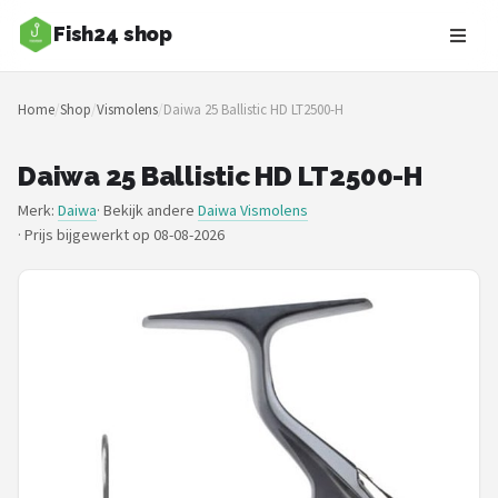
Fish24 shop
Zoeken
Home
/
Shop
/
Vismolens
/
Daiwa 25 Ballistic HD LT2500-H
NAVIGATIE
Shop
Daiwa 25 Ballistic HD LT2500-H
Merk:
Daiwa
· Bekijk andere
Daiwa Vismolens
Merken
·
Prijs bijgewerkt op 08-08-2026
Blog
Hengelsoorten
Hengels
Molens
Dobbers