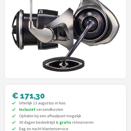
Kunstaas
Shop
POPULAIRE MERKEN
Westin
Spro
Korda
Salmo
€ 171,30
Uiterlijk 13 augustus in huis
Rapala
Inclusief
verzendkosten
Ophalen bij een afhaalpunt mogelijk
PB Products
30 dagen bedenktijd &
gratis
retourneren
Dag en nacht klantenservice