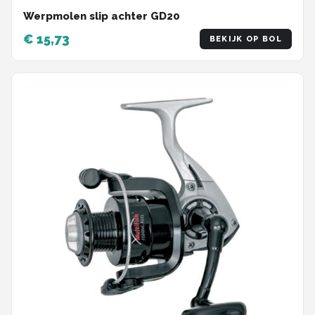
Werpmolen slip achter GD20
€ 15,73
BEKIJK OP BOL