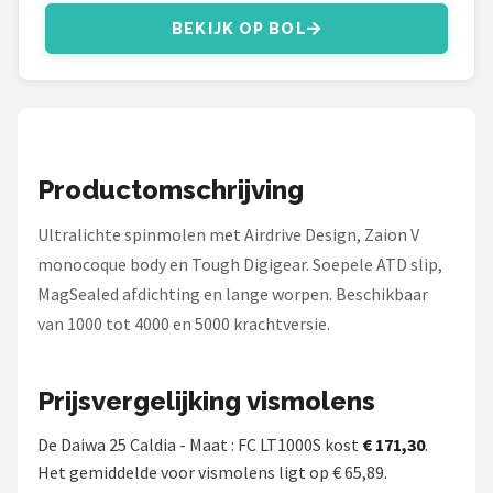
Fox Rage
BEKIJK OP BOL
Rozemeijer
Gamakatsu
Mikado
Productomschrijving
Alle merken →
Ultralichte spinmolen met Airdrive Design, Zaion V
monocoque body en Tough Digigear. Soepele ATD slip,
MagSealed afdichting en lange worpen. Beschikbaar
van 1000 tot 4000 en 5000 krachtversie.
Prijsvergelijking vismolens
De Daiwa 25 Caldia - Maat : FC LT1000S kost
€ 171,30
.
Het gemiddelde voor vismolens ligt op € 65,89.