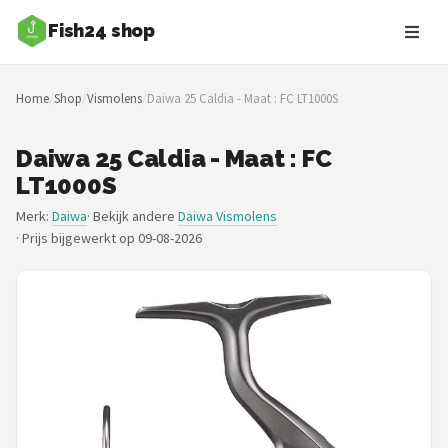
Fish24 shop
Zoeken
Home
/
Shop
/
Vismolens
/
Daiwa 25 Caldia - Maat : FC LT1000S
NAVIGATIE
Shop
Daiwa 25 Caldia - Maat : FC
LT1000S
Merken
Merk:
Daiwa
· Bekijk andere
Daiwa Vismolens
·
Prijs bijgewerkt op 09-08-2026
Blog
Hengelsoorten
Hengels
Molens
Dobbers