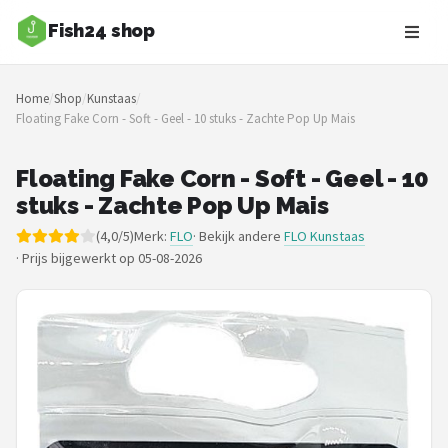
Fish24 shop
Zoeken
Home
/
Shop
/
Kunstaas
/
NAVIGATIE
Floating Fake Corn - Soft - Geel - 10 stuks - Zachte Pop Up Mais
Shop
Floating Fake Corn - Soft - Geel - 10
Merken
stuks - Zachte Pop Up Mais
(4,0/5)
Merk:
FLO
· Bekijk andere
FLO Kunstaas
Blog
·
Prijs bijgewerkt op 05-08-2026
Hengelsoorten
Hengels
Molens
Dobbers