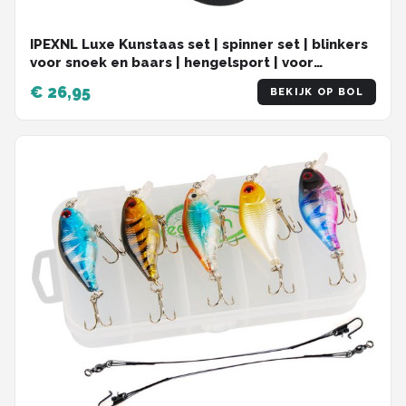
IPEXNL Luxe Kunstaas set | spinner set | blinkers
voor snoek en baars | hengelsport | voor
onderlijn | set van 16 stuks
€ 26,95
BEKIJK OP BOL