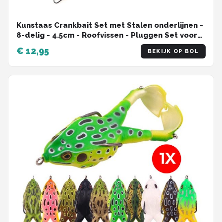
Kunstaas Crankbait Set met Stalen onderlijnen -
8-delig - 4.5cm - Roofvissen - Pluggen Set voor
Snoek, Baars & Roofblei
€ 12,95
BEKIJK OP BOL