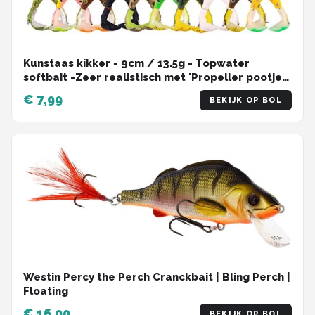
Kunstaas kikker - 9cm / 13.5g - Topwater
softbait -Zeer realistisch met 'Propeller pootjes'
- Mix Kleur - 1 Stuk
€ 7,99
BEKIJK OP BOL
Westin Percy the Perch Cranckbait | Bling Perch |
Floating
€ 16,00
BEKIJK OP BOL