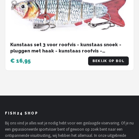
Kunstaas set 3 voor roofvis - kunstaas snoek -
pluggen met haak - kunstaas roofvis -
hengelsport - set van 3 stuks
€ 16,95
BEKIJK OP BOL
FISH24 SHOP
Bij ons vind je alles wat je nodig hebt voor een geslaagde viservaring. Of je nu
een gepassioneerde sportvisser bent of gewoon op zoek bent naar een
ontspannende visuitrusting, wij hebben het allemaal. In onze uitgebreide