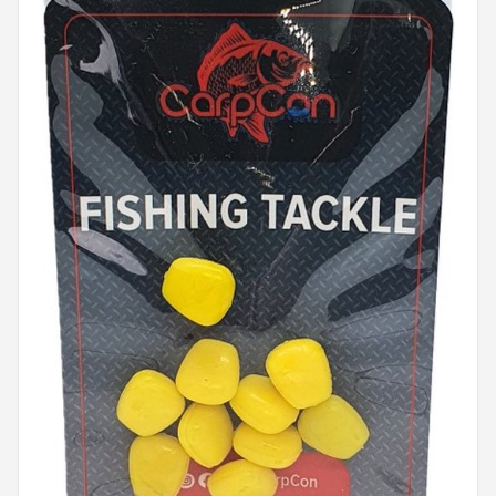
Kunstaas
Shop
POPULAIRE MERKEN
Westin
Spro
Korda
Salmo
Rapala
PB Products