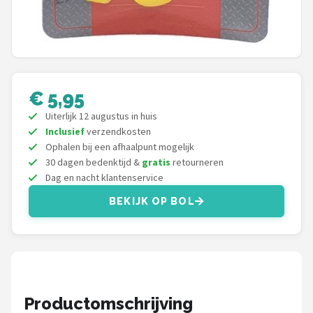
Fox Rage
Rozemeijer
Gamakatsu
€ 5,95
Mikado
Uiterlijk 12 augustus in huis
Inclusief
verzendkosten
Alle merken →
Ophalen bij een afhaalpunt mogelijk
30 dagen bedenktijd &
gratis
retourneren
Dag en nacht klantenservice
BEKIJK OP BOL
Productomschrijving