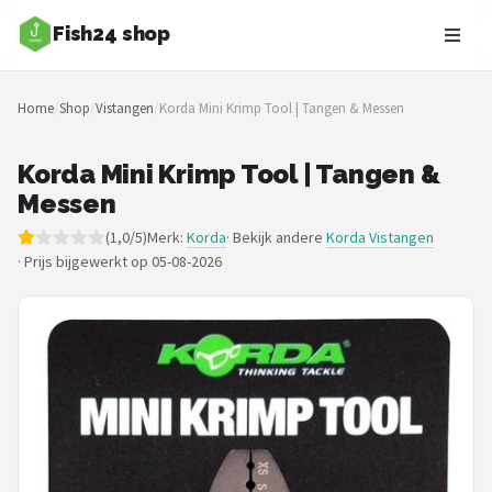
Fish24 shop
Zoeken
Home
/
Shop
/
Vistangen
/
Korda Mini Krimp Tool | Tangen & Messen
NAVIGATIE
Shop
Korda Mini Krimp Tool | Tangen &
Messen
Merken
(1,0/5)
Merk:
Korda
· Bekijk andere
Korda Vistangen
·
Prijs bijgewerkt op 05-08-2026
Blog
Hengelsoorten
Hengels
Molens
Dobbers