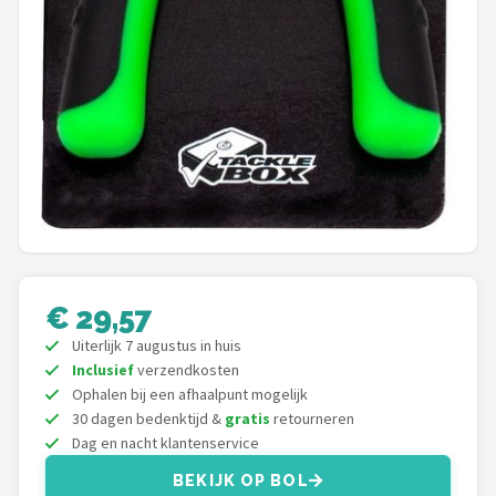
Fox Rage
Rozemeijer
Gamakatsu
Mikado
Alle merken →
€ 29,57
Uiterlijk 7 augustus in huis
Inclusief
verzendkosten
Ophalen bij een afhaalpunt mogelijk
30 dagen bedenktijd &
gratis
retourneren
Dag en nacht klantenservice
BEKIJK OP BOL