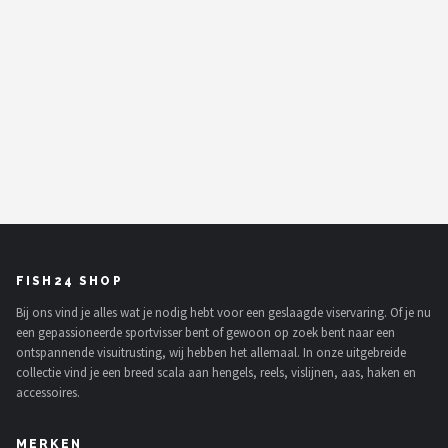
FISH24 SHOP
Bij ons vind je alles wat je nodig hebt voor een geslaagde viservaring. Of je nu
een gepassioneerde sportvisser bent of gewoon op zoek bent naar een
ontspannende visuitrusting, wij hebben het allemaal. In onze uitgebreide
collectie vind je een breed scala aan hengels, reels, vislijnen, aas, haken en
accessoires.
MERKEN