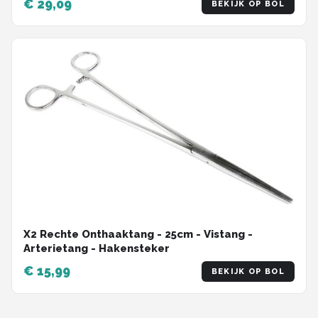
€ 29,09
BEKIJK OP BOL
X2 Rechte Onthaaktang - 25cm - Vistang -
Arterietang - Hakensteker
€ 15,99
BEKIJK OP BOL