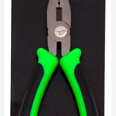
Kunstaas
Shop
POPULAIRE MERKEN
Westin
Spro
Korda
Salmo
Rapala
PB Products