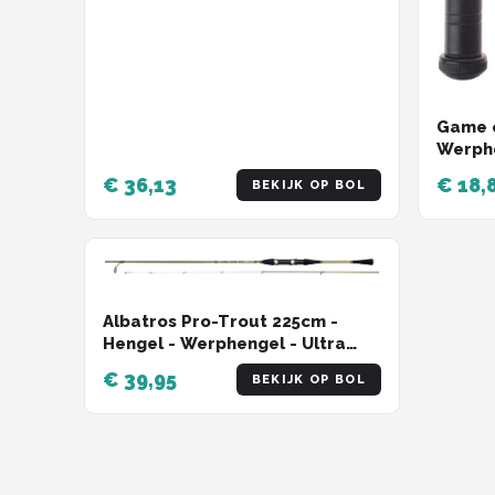
Game o
Werph
€ 36,13
€ 18,
BEKIJK OP BOL
Albatros Pro-Trout 225cm -
Hengel - Werphengel - Ultra
licht - 225cm - Baars - Forel
€ 39,95
BEKIJK OP BOL