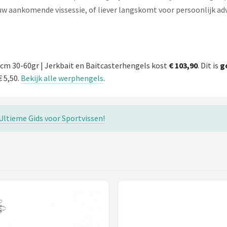
 uw aankomende vissessie, of liever langskomt voor persoonlijk adv
0cm 30-60gr | Jerkbait en Baitcasterhengels kost
€ 103,90
. Dit is
g
 5,50.
Bekijk alle werphengels
.
ltieme Gids voor Sportvissen!