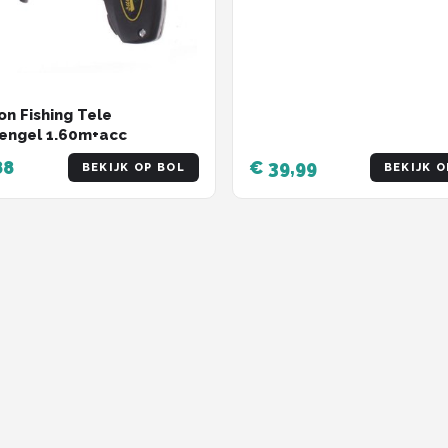
n Fishing Tele
engel 1.60m+acc
88
€ 39,99
BEKIJK OP BOL
BEKIJK O