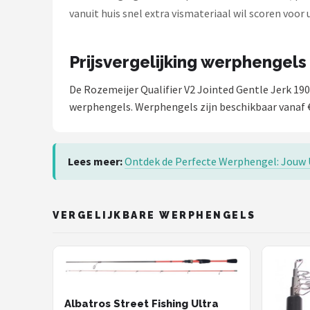
Fox Rage
vanuit huis snel extra vismateriaal wil scoren voor
Rozemeijer
Prijsvergelijking werphengels
Gamakatsu
De Rozemeijer Qualifier V2 Jointed Gentle Jerk 19
Mikado
werphengels. Werphengels zijn beschikbaar vanaf €
Alle merken →
Lees meer:
Ontdek de Perfecte Werphengel: Jouw U
VERGELIJKBARE WERPHENGELS
Albatros Street Fishing Ultra