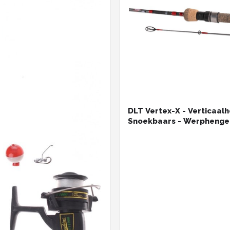
DLT Vertex-X - Verticaalh
Snoekbaars - Werphengel
1.55m - Roofvis - Zwart