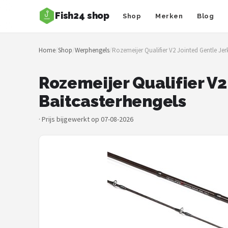
Fish24 shop
Shop
Merken
Blog
Zoeken
Home
/
Shop
/
Werphengels
/
Rozemeijer Qualifier V2 Jointed Gentle Jer
NAVIGATIE
Shop
Rozemeijer Qualifier V2
Baitcasterhengels
Merken
·
Prijs bijgewerkt op 07-08-2026
Blog
Hengelsoorten
Hengels
Molens
Dobbers