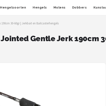
Hengelsoorten
Hengels
Molens
Dobbers
Kunsta
k 190cm 30-60gr | Jerkbait en Baitcasterhengels
 Jointed Gentle Jerk 190cm 30