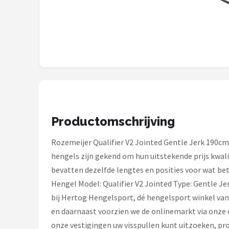
Kunstaas
Shop
POPULAIRE MERKEN
Westin
Spro
Productomschrijving
Korda
Rozemeijer Qualifier V2 Jointed Gentle Jerk 190cm 
hengels zijn gekend om hun uitstekende prijs kwal
Salmo
bevatten dezelfde lengtes en posities voor wat bet
Rapala
Hengel Model: Qualifier V2 Jointed Type: Gentle J
bij Hertog Hengelsport, dé hengelsport winkel van
PB Products
en daarnaast voorzien we de onlinemarkt via onze o
onze vestigingen uw visspullen kunt uitzoeken, pr