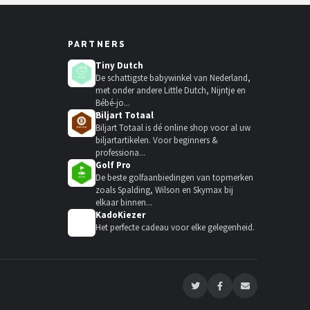
PARTNERS
Tiny Dutch
De schattigste babywinkel van Nederland,
met onder andere Little Dutch, Nijntje en
Bébé-jo...
Biljart Totaal
Biljart Totaal is dé online shop voor al uw
biljartartikelen. Voor beginners &
professiona...
Golf Pro
De beste golfaanbiedingen van topmerken
zoals Spalding, Wilson en Skymax bij
elkaar binnen...
KadoKiezer
🎁
Het perfecte cadeau voor elke gelegenheid.