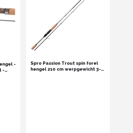
Spro Passion Trout spin forel
engel -
hengel 210 cm werpgewicht 3-
 -
10 gram Spro voor het vissen op
forel en zalmforel