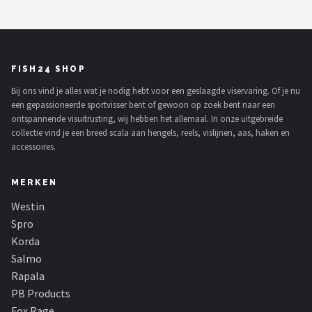
FISH24 SHOP
Bij ons vind je alles wat je nodig hebt voor een geslaagde viservaring. Of je nu
een gepassioneerde sportvisser bent of gewoon op zoek bent naar een
ontspannende visuitrusting, wij hebben het allemaal. In onze uitgebreide
collectie vind je een breed scala aan hengels, reels, vislijnen, aas, haken en
accessoires.
MERKEN
Westin
Spro
Korda
Salmo
Rapala
PB Products
Fox Rage