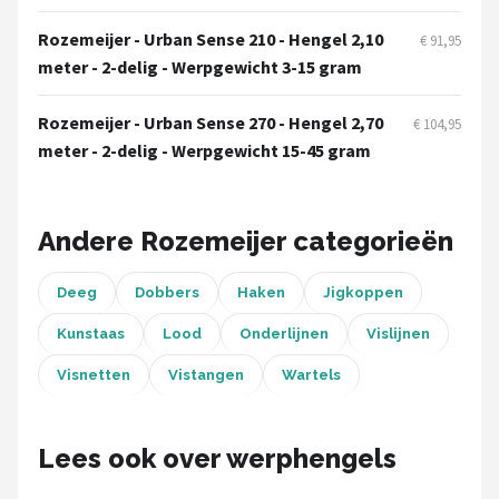
Fox Rage
Rozemeijer - Urban Sense 210 - Hengel 2,10
€ 91,95
Rozemeijer
meter - 2-delig - Werpgewicht 3-15 gram
Gamakatsu
Rozemeijer - Urban Sense 270 - Hengel 2,70
€ 104,95
meter - 2-delig - Werpgewicht 15-45 gram
Mikado
Alle merken →
Andere Rozemeijer categorieën
Deeg
Dobbers
Haken
Jigkoppen
Kunstaas
Lood
Onderlijnen
Vislijnen
Visnetten
Vistangen
Wartels
Lees ook over werphengels