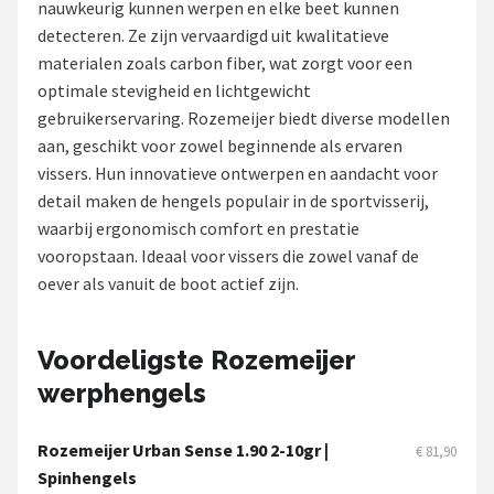
nauwkeurig kunnen werpen en elke beet kunnen
detecteren. Ze zijn vervaardigd uit kwalitatieve
Kunstaas
materialen zoals carbon fiber, wat zorgt voor een
optimale stevigheid en lichtgewicht
Shop
gebruikerservaring. Rozemeijer biedt diverse modellen
POPULAIRE MERKEN
aan, geschikt voor zowel beginnende als ervaren
vissers. Hun innovatieve ontwerpen en aandacht voor
Westin
detail maken de hengels populair in de sportvisserij,
waarbij ergonomisch comfort en prestatie
Spro
vooropstaan. Ideaal voor vissers die zowel vanaf de
oever als vanuit de boot actief zijn.
Korda
Salmo
Voordeligste Rozemeijer
werphengels
Rapala
PB Products
Rozemeijer Urban Sense 1.90 2-10gr |
€ 81,90
Spinhengels