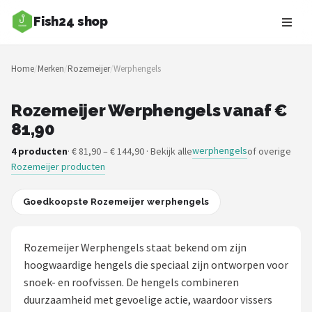
Fish24 shop
Zoeken
Home
/
Merken
/
Rozemeijer
/
Werphengels
NAVIGATIE
Shop
Rozemeijer Werphengels vanaf €
81,90
Merken
werphengels
4 producten
· € 81,90 – € 144,90 · Bekijk alle
of overige
Rozemeijer producten
Blog
Hengelsoorten
Goedkoopste Rozemeijer werphengels
Hengels
Rozemeijer Werphengels staat bekend om zijn
hoogwaardige hengels die speciaal zijn ontworpen voor
Molens
snoek- en roofvissen. De hengels combineren
duurzaamheid met gevoelige actie, waardoor vissers
Dobbers