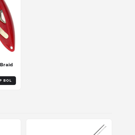
 Braid
P BOL