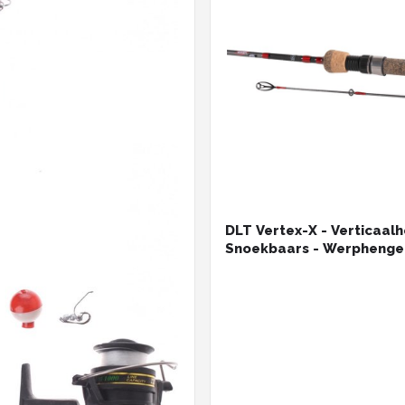
DLT Vertex-X - Verticaalh
Snoekbaars - Werphengel
1.55m - Roofvis - Zwart