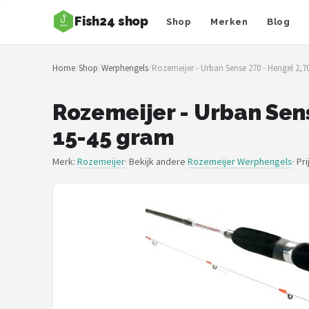
Fish24 shop
Shop
Merken
Blog
Zoeken
Home
/
Shop
/
Werphengels
/
Rozemeijer - Urban Sense 270 - Hengel 2,7
NAVIGATIE
Shop
Rozemeijer - Urban Sens
15-45 gram
Merken
Merk:
Rozemeijer
· Bekijk andere
Rozemeijer Werphengels
·
Pri
Blog
Hengelsoorten
Hengels
Molens
Dobbers