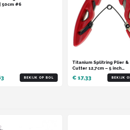
| 50cm #6
Titanium Splitring Plier &
Cutter 12,7cm – 5 inch
Rozemeijer
63
€ 17,33
BEKIJK OP BOL
BEKIJK O