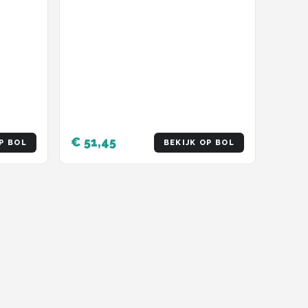
€ 51,45
P BOL
BEKIJK OP BOL