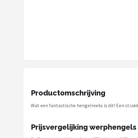
Kunstaas
Shop
POPULAIRE MERKEN
Westin
Spro
Korda
Productomschrijving
Salmo
Wat een fantastische hengelreeks is dit! Een strak
Rapala
PB Products
Prijsvergelijking werphengels