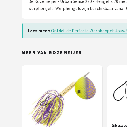
De Rozemeijer - Urban Sense 270 - Hengel 2,70 met
Fox Rage
werphengels. Werphengels zijn beschikbaar vanaf €
Rozemeijer
Gamakatsu
Lees meer:
Ontdek de Perfecte Werphengel: Jouw U
Mikado
MEER VAN ROZEMEIJER
Alle merken →
Skeate