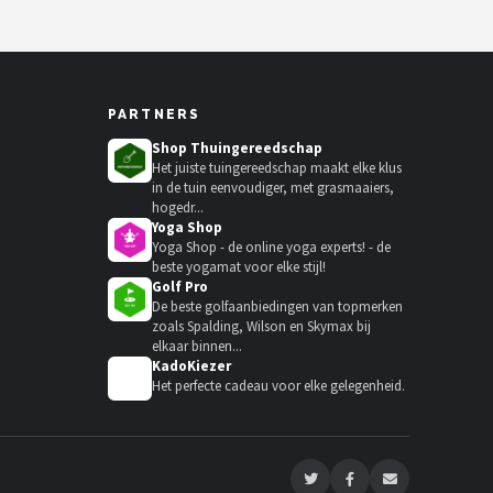
PARTNERS
Shop Thuingereedschap
Het juiste tuingereedschap maakt elke klus
in de tuin eenvoudiger, met grasmaaiers,
hogedr...
Yoga Shop
Yoga Shop - de online yoga experts! - de
beste yogamat voor elke stijl!
Golf Pro
De beste golfaanbiedingen van topmerken
zoals Spalding, Wilson en Skymax bij
elkaar binnen...
KadoKiezer
🎁
Het perfecte cadeau voor elke gelegenheid.