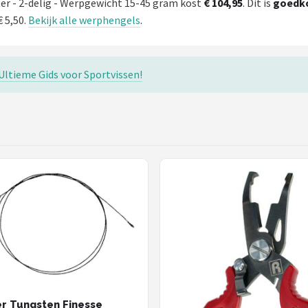
er - 2-delig - Werpgewicht 15-45 gram kost
€ 104,95
. Dit is
goedk
 5,50.
Bekijk alle werphengels
.
ltieme Gids voor Sportvissen!
r Tungsten Finesse