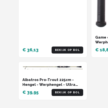
Game o
Werph
€ 36,13
€ 18,
BEKIJK OP BOL
Albatros Pro-Trout 225cm -
Hengel - Werphengel - Ultra
licht - 225cm - Baars - Forel
€ 39,95
BEKIJK OP BOL