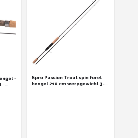
Spro Passion Trout spin forel
engel -
hengel 210 cm werpgewicht 3-
 -
10 gram Spro voor het vissen op
forel en zalmforel