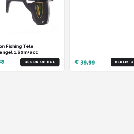
n Fishing Tele
engel 1.60m+acc
88
€ 39,99
BEKIJK OP BOL
BEKIJK O