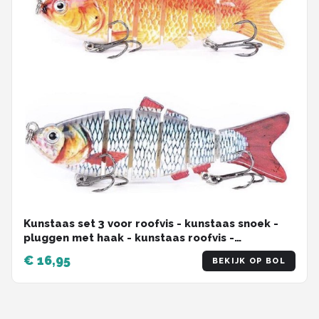
Kunstaas set 3 voor roofvis - kunstaas snoek -
pluggen met haak - kunstaas roofvis -
hengelsport - set van 3 stuks
€ 16,95
BEKIJK OP BOL