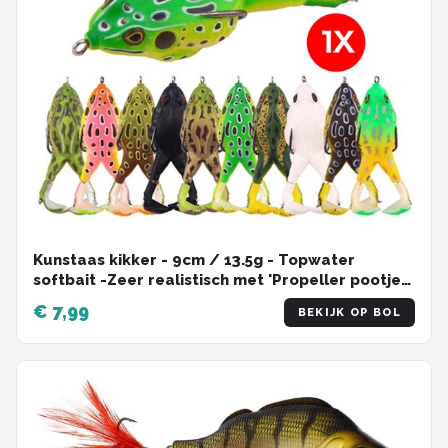
Kunstaas kikker - 9cm / 13.5g - Topwater
softbait -Zeer realistisch met 'Propeller pootjes'
- Mix Kleur - 1 Stuk
€ 7,99
BEKIJK OP BOL