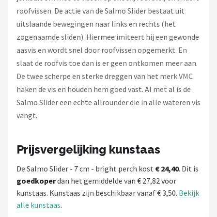
Fox Rage
roofvissen. De actie van de Salmo Slider bestaat uit
uitslaande bewegingen naar links en rechts (het
Rozemeijer
zogenaamde sliden). Hiermee imiteert hij een gewonde
aasvis en wordt snel door roofvissen opgemerkt. En
Gamakatsu
slaat de roofvis toe dan is er geen ontkomen meer aan.
Mikado
De twee scherpe en sterke dreggen van het merk VMC
haken de vis en houden hem goed vast. Al met al is de
Alle merken →
Salmo Slider een echte allrounder die in alle wateren vis
vangt.
Prijsvergelijking kunstaas
De Salmo Slider - 7 cm - bright perch kost
€ 24,40
. Dit is
goedkoper
dan het gemiddelde van € 27,82 voor
kunstaas. Kunstaas zijn beschikbaar vanaf € 3,50.
Bekijk
alle kunstaas
.