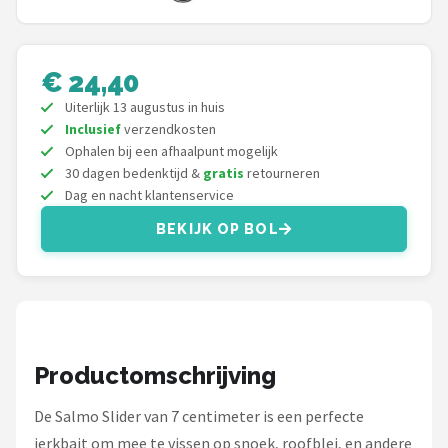
Kunstaas
€ 24,40
Shop
Uiterlijk 13 augustus in huis
POPULAIRE MERKEN
Inclusief
verzendkosten
Ophalen bij een afhaalpunt mogelijk
Westin
30 dagen bedenktijd &
gratis
retourneren
Dag en nacht klantenservice
Spro
BEKIJK OP BOL
Korda
Salmo
Rapala
Productomschrijving
PB Products
De Salmo Slider van 7 centimeter is een perfecte
jerkbait om mee te vissen op snoek, roofblei, en andere