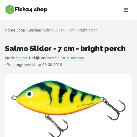
Fish24 shop
Zoeken
Home
/
Shop
/
Kunstaas
/
Salmo Slider - 7 cm - bright perch
NAVIGATIE
Shop
Salmo Slider - 7 cm - bright perch
Merk:
Salmo
· Bekijk andere
Salmo Kunstaas
Merken
·
Prijs bijgewerkt op 09-08-2026
Blog
Hengelsoorten
Hengels
Molens
Dobbers