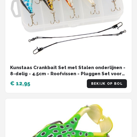
Kunstaas Crankbait Set met Stalen onderlijnen -
8-delig - 4.5cm - Roofvissen - Pluggen Set voor
Snoek, Baars & Roofblei
€ 12,95
BEKIJK OP BOL