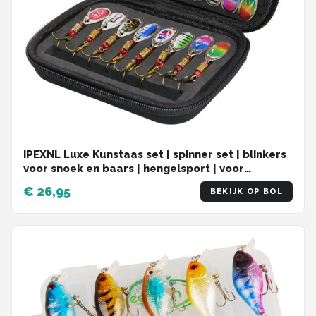
IPEXNL Luxe Kunstaas set | spinner set | blinkers
voor snoek en baars | hengelsport | voor
onderlijn | set van 16 stuks
€ 26,95
BEKIJK OP BOL