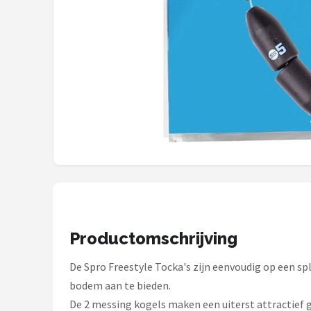
Fox Rage
Rozemeijer
Gamakatsu
Mikado
Alle merken →
Productomschrijving
De Spro Freestyle Tocka's zijn eenvoudig op een 
bodem aan te bieden.
De 2 messing kogels maken een uiterst attractief g