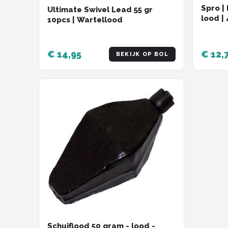
Spro |
Ultimate Swivel Lead 55 gr
lood |
10pcs | Wartellood
€ 14,95
€ 12,
BEKIJK OP BOL
Schuiflood 50 gram - lood -