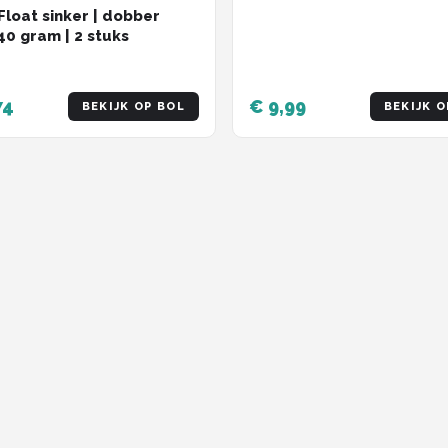
 Float sinker | dobber
 40 gram | 2 stuks
74
€ 9,99
BEKIJK OP BOL
BEKIJK O