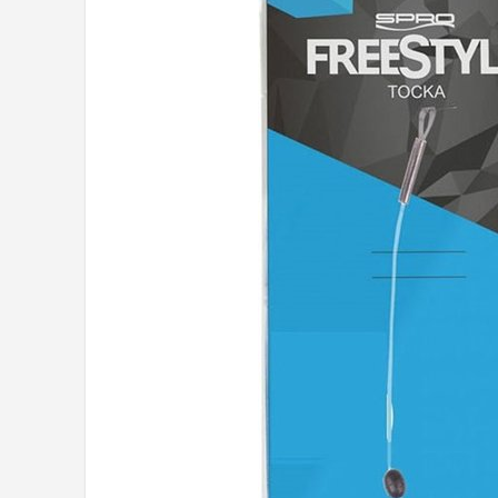
Kunstaas
Shop
POPULAIRE MERKEN
Westin
Spro
Korda
Salmo
Rapala
PB Products