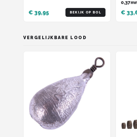
0,37mm
€ 39,95
€ 33,
BEKIJK OP BOL
VERGELIJKBARE LOOD