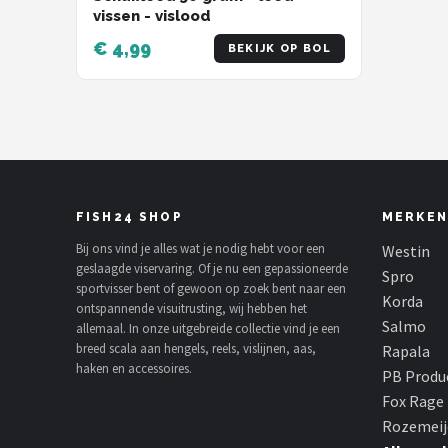
vissen - vislood
€ 4,99
BEKIJK OP BOL
FISH24 SHOP
MERKEN
Bij ons vind je alles wat je nodig hebt voor een
Westin
geslaagde viservaring. Of je nu een gepassioneerde
Spro
sportvisser bent of gewoon op zoek bent naar een
Korda
ontspannende visuitrusting, wij hebben het
Salmo
allemaal. In onze uitgebreide collectie vind je een
breed scala aan hengels, reels, vislijnen, aas,
Rapala
haken en accessoires.
PB Produ
Fox Rage
Rozemeij