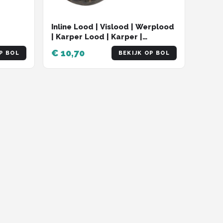
Inline Lood | Vislood | Werplood
| Karper Lood | Karper |
Karpervissen
€ 10,70
P BOL
BEKIJK OP BOL