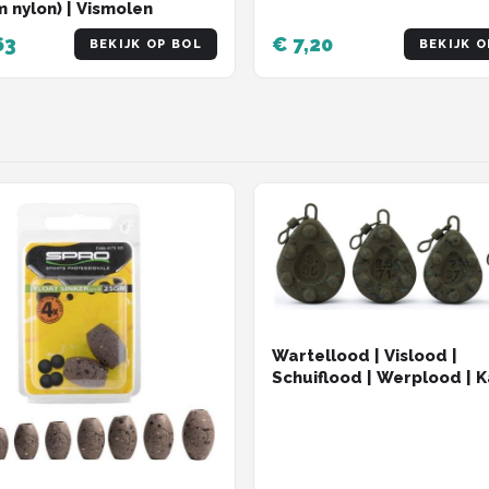
 nylon) | Vismolen
63
€ 7,20
BEKIJK OP BOL
BEKIJK O
Wartellood | Vislood |
Schuiflood | Werplood | 
Lood | Karper | Karpervis