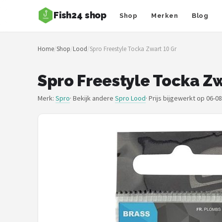
Fish24 shop
Shop
Merken
Blog
Zoeken
Home
/
Shop
/
Lood
/
Spro Freestyle Tocka Zwart 10 Gr
NAVIGATIE
Shop
Spro Freestyle Tocka Zw
Merken
Merk:
Spro
· Bekijk andere
Spro Lood
·
Prijs bijgewerkt op 06-0
Blog
Hengelsoorten
Hengels
Molens
Dobbers