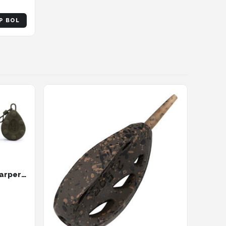
P BOL
Karper
sen