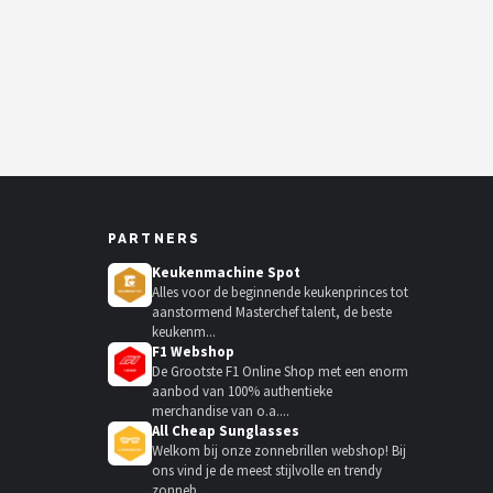
PARTNERS
Keukenmachine Spot
Alles voor de beginnende keukenprinces tot
aanstormend Masterchef talent, de beste
keukenm...
F1 Webshop
De Grootste F1 Online Shop met een enorm
aanbod van 100% authentieke
merchandise van o.a....
All Cheap Sunglasses
Welkom bij onze zonnebrillen webshop! Bij
ons vind je de meest stijlvolle en trendy
zonneb...