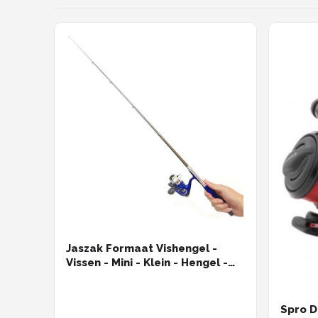
Jaszak Formaat Vishengel -
Vissen - Mini - Klein - Hengel -
Werphengel
Spro D