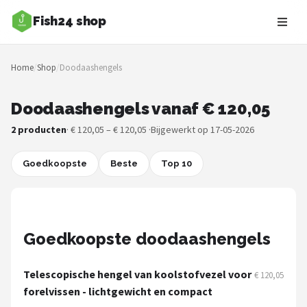
Fish24 shop
Zoeken
Home
/
Shop
/
Doodaashengels
NAVIGATIE
Shop
Doodaashengels vanaf € 120,05
2 producten
· € 120,05 – € 120,05 ·
Bijgewerkt op 17-05-2026
Merken
Goedkoopste
Blog
Beste
Top 10
Hengelsoorten
Hengels
Goedkoopste doodaashengels
Molens
Telescopische hengel van koolstofvezel voor
€ 120,05
forelvissen - lichtgewicht en compact
Dobbers