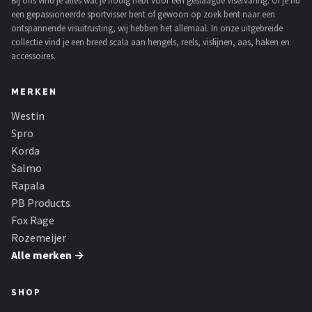
Bij ons vind je alles wat je nodig hebt voor een geslaagde viservaring. Of je nu
een gepassioneerde sportvisser bent of gewoon op zoek bent naar een
ontspannende visuitrusting, wij hebben het allemaal. In onze uitgebreide
collectie vind je een breed scala aan hengels, reels, vislijnen, aas, haken en
accessoires.
MERKEN
Westin
Spro
Korda
Salmo
Rapala
PB Products
Fox Rage
Rozemeijer
Alle merken →
SHOP