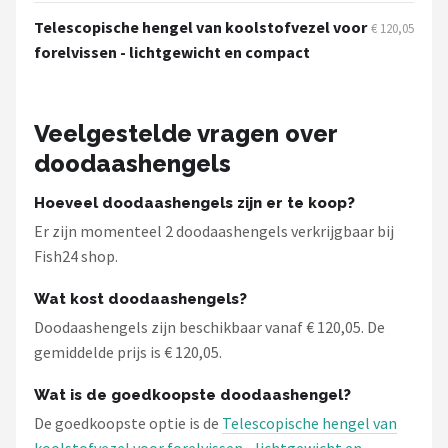
Telescopische hengel van koolstofvezel voor
€ 120,05
Kunstaas
forelvissen - lichtgewicht en compact
Shop
POPULAIRE MERKEN
Veelgestelde vragen over
doodaashengels
Westin
Hoeveel doodaashengels zijn er te koop?
Spro
Er zijn momenteel 2 doodaashengels verkrijgbaar bij
Fish24 shop.
Korda
Wat kost doodaashengels?
Salmo
Doodaashengels zijn beschikbaar vanaf € 120,05. De
gemiddelde prijs is € 120,05.
Rapala
Wat is de goedkoopste doodaashengel?
PB Products
De goedkoopste optie is de
Telescopische hengel van