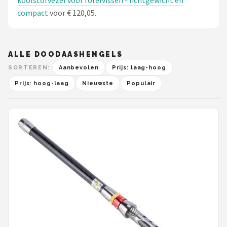
koolstofvezel voor forelvissen - lichtgewicht en
Fox Rage
compact
voor € 120,05.
Rozemeijer
Gamakatsu
ALLE DOODAASHENGELS
SORTEREN:
Aanbevolen
Prijs: laag-hoog
Mikado
Prijs: hoog-laag
Nieuwste
Populair
Alle merken →