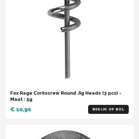
Fox Rage Corkscrew Round Jig Heads (3 pcs) -
Maat : 5g
€ 10,90
BEKIJK OP BOL