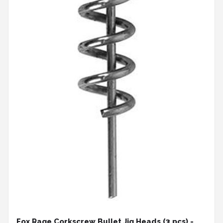
Fox Rage Corkscrew Bullet Jig Heads (3 pcs) -