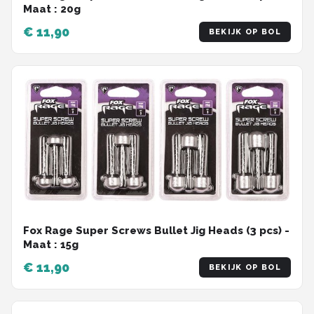
Maat : 20g
€ 11,90
BEKIJK OP BOL
Fox Rage Super Screws Bullet Jig Heads (3 pcs) -
Maat : 15g
€ 11,90
BEKIJK OP BOL