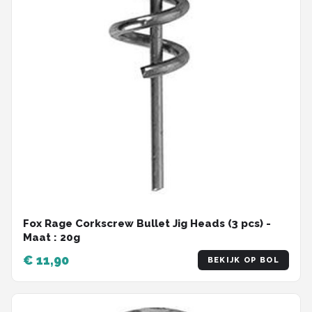
Fox Rage Corkscrew Bullet Jig Heads (3 pcs) -
Maat : 20g
€ 11,90
BEKIJK OP BOL