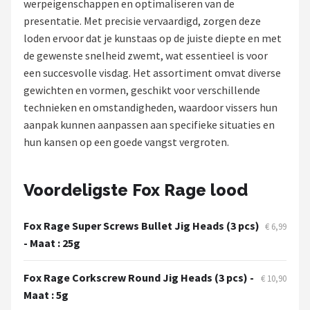
werpeigenschappen en optimaliseren van de
presentatie. Met precisie vervaardigd, zorgen deze
Kunstaas
loden ervoor dat je kunstaas op de juiste diepte en met
de gewenste snelheid zwemt, wat essentieel is voor
Shop
een succesvolle visdag. Het assortiment omvat diverse
POPULAIRE MERKEN
gewichten en vormen, geschikt voor verschillende
technieken en omstandigheden, waardoor vissers hun
Westin
aanpak kunnen aanpassen aan specifieke situaties en
hun kansen op een goede vangst vergroten.
Spro
Korda
Voordeligste Fox Rage lood
Salmo
Fox Rage Super Screws Bullet Jig Heads (3 pcs)
€ 6,99
- Maat : 25g
Rapala
Fox Rage Corkscrew Round Jig Heads (3 pcs) -
€ 10,90
PB Products
Maat : 5g