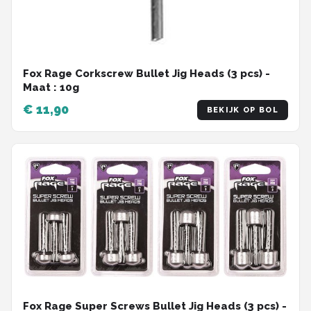
Fox Rage Corkscrew Bullet Jig Heads (3 pcs) -
Maat : 10g
€ 11,90
BEKIJK OP BOL
Fox Rage Super Screws Bullet Jig Heads (3 pcs) -