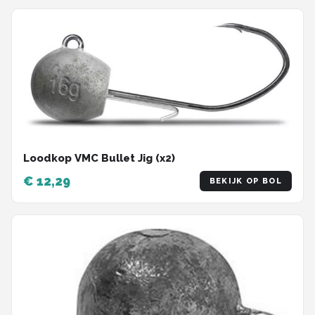
Loodkop VMC Bullet Jig (x2)
€ 12,29
BEKIJK OP BOL