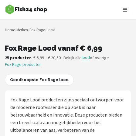
Fish24 shop
Zoeken
Home
/
Merken
/
Fox Rage
/
Lood
NAVIGATIE
Shop
Fox Rage Lood vanaf € 6,99
lood
25 producten
· € 6,99 – € 20,50 · Bekijk alle
of overige
Merken
Fox Rage producten
Blog
Goedkoopste Fox Rage lood
Hengelsoorten
Fox Rage Lood producten zijn speciaal ontworpen voor
Hengels
de moderne roofvisser die op zoek is naar
betrouwbaarheid en innovatie. Deze producten bieden
Molens
een breed scala aan mogelijkheden voor het
uitbalanceren van aas, verbeteren van de
Dobbers