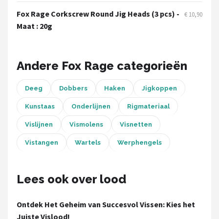
Fox Rage
Fox Rage Corkscrew Round Jig Heads (3 pcs) -
€ 10,90
Maat : 20g
Rozemeijer
Gamakatsu
Andere Fox Rage categorieën
Mikado
Deeg
Dobbers
Haken
Jigkoppen
Alle merken →
Kunstaas
Onderlijnen
Rigmateriaal
Vislijnen
Vismolens
Visnetten
Vistangen
Wartels
Werphengels
Lees ook over lood
Ontdek Het Geheim van Succesvol Vissen: Kies het
Juiste Vislood!