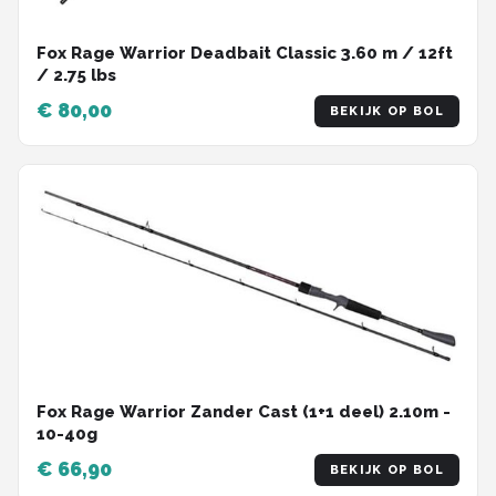
Fox Rage Warrior Deadbait Classic 3.60 m / 12ft
/ 2.75 lbs
€ 80,00
BEKIJK OP BOL
Fox Rage Warrior Zander Cast (1+1 deel) 2.10m -
10-40g
€ 66,90
BEKIJK OP BOL