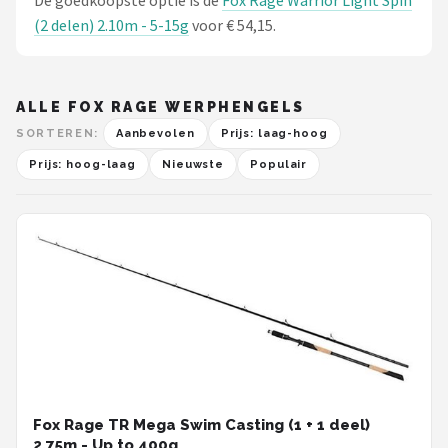
De goedkoopste optie is de
Fox Rage Warrior Light Spin
(2 delen) 2.10m - 5-15g
voor € 54,15.
ALLE FOX RAGE WERPHENGELS
SORTEREN:
Aanbevolen
Prijs: laag-hoog
Prijs: hoog-laag
Nieuwste
Populair
Fox Rage TR Mega Swim Casting (1 + 1 deel)
2.75m - Up to 400g