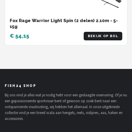
Fox Rage Warrior Light Spin (2 delen) 2.10m - 5-
15g
€ 54,15
BEKIJK OP BOL
FISH24 SHOP
Bij ons vind je alles wat je nodig hebt voor een geslaagde viservaring. Of je nu
een gepassioneerde sportvisser bent of gewoon op zoek bent naar een
ontspannende visuitrusting, wij hebben het allemaal. In onze uitgebreide
collectie vind je een breed scala aan hengels, reels, vislijnen, aas, haken en
accessoires.