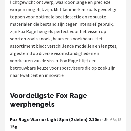
lichtgewicht ontwerp, waardoor lange en precieze
worpen mogelijk zijn. Met kenmerken zoals gevoelige
Kunstaas
toppen voor optimale beetdetectie en robuuste
materialen die bestand zijn tegen intensief gebruik,
Shop
zijn Fox Rage hengels perfect voor het vissen op
POPULAIRE MERKEN
soorten zoals snoek, baars en snoekbaars. Het
assortiment biedt verschillende modellen en lengtes,
Westin
afgestemd op diverse visomstandigheden en
voorkeuren van de visser. Fox Rage blijft een
Spro
betrouwbare keuze voor sportvissers die op zoek zijn
naar kwaliteit en innovatie.
Korda
Salmo
Voordeligste Fox Rage
werphengels
Rapala
PB Products
Fox Rage Warrior Light Spin (2 delen) 2.10m - 5-
€ 54,15
15g