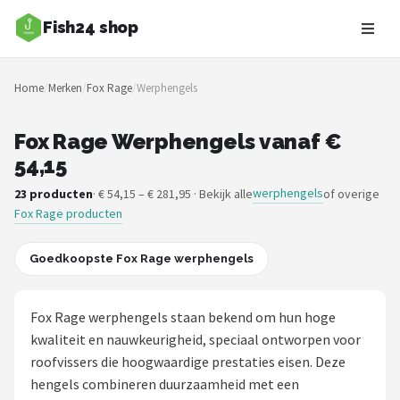
Fish24 shop
Zoeken
Home
/
Merken
/
Fox Rage
/
Werphengels
NAVIGATIE
Shop
Fox Rage Werphengels vanaf €
54,15
Merken
werphengels
23 producten
· € 54,15 – € 281,95 · Bekijk alle
of overige
Fox Rage producten
Blog
Hengelsoorten
Goedkoopste Fox Rage werphengels
Hengels
Fox Rage werphengels staan bekend om hun hoge
kwaliteit en nauwkeurigheid, speciaal ontworpen voor
Molens
roofvissers die hoogwaardige prestaties eisen. Deze
hengels combineren duurzaamheid met een
Dobbers