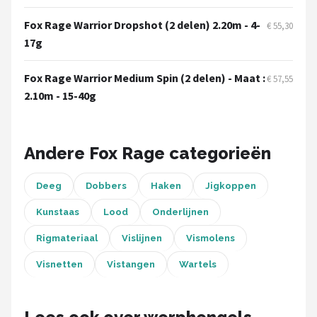
Fox Rage
Fox Rage Warrior Dropshot (2 delen) 2.20m - 4-
€ 55,30
Rozemeijer
17g
Gamakatsu
Fox Rage Warrior Medium Spin (2 delen) - Maat :
€ 57,55
2.10m - 15-40g
Mikado
Alle merken →
Andere Fox Rage categorieën
Deeg
Dobbers
Haken
Jigkoppen
Kunstaas
Lood
Onderlijnen
Rigmateriaal
Vislijnen
Vismolens
Visnetten
Vistangen
Wartels