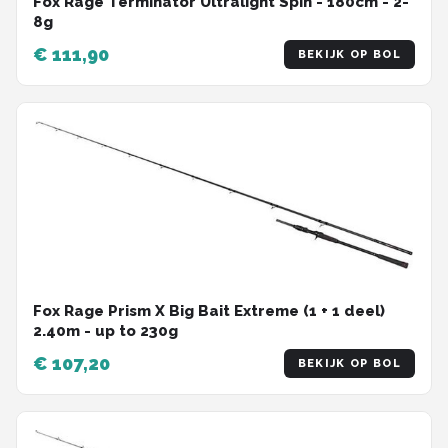
Fox Rage Terminator Ultralight Spin - 180cm - 2-
8g
€ 111,90
BEKIJK OP BOL
Fox Rage Prism X Big Bait Extreme (1 + 1 deel)
2.40m - up to 230g
€ 107,20
BEKIJK OP BOL