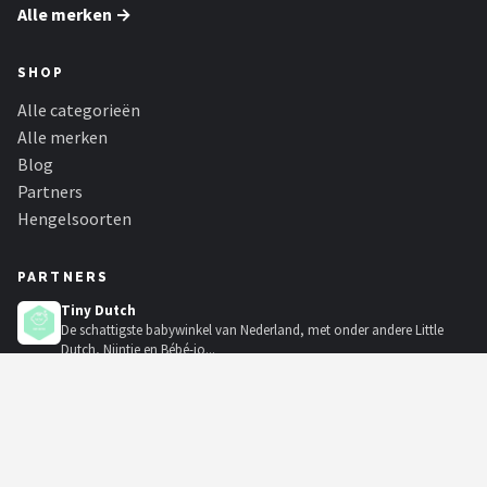
Alle merken →
SHOP
Alle categorieën
Alle merken
Blog
Partners
Hengelsoorten
PARTNERS
Tiny Dutch
De schattigste babywinkel van Nederland, met onder andere Little
Dutch, Nijntje en Bébé-jo...
Bicycle Mania
Fiets kopen? Of je nu een e-bike, racefiets, mountainbike of stadsfiets
zoekt, bekijk ons...
Soundbarspot
Een soundbar bevat een aantal luidsprekers die het geluid de kamer
insturen vanaf dezelfde...
KadoKiezer