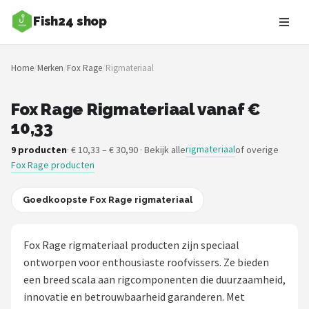
Fish24 shop
Zoeken
Home
/
Merken
/
Fox Rage
/
Rigmateriaal
NAVIGATIE
Shop
Fox Rage Rigmateriaal vanaf €
10,33
Merken
rigmateriaal
9 producten
· € 10,33 – € 30,90 · Bekijk alle
of overige
Fox Rage producten
Blog
Hengelsoorten
Goedkoopste Fox Rage rigmateriaal
Hengels
Fox Rage rigmateriaal producten zijn speciaal
ontworpen voor enthousiaste roofvissers. Ze bieden
Molens
een breed scala aan rigcomponenten die duurzaamheid,
innovatie en betrouwbaarheid garanderen. Met
Dobbers