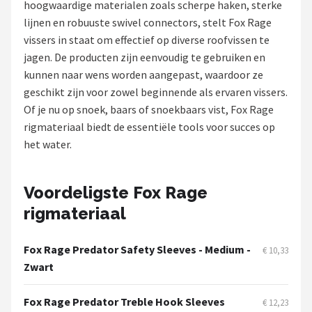
hoogwaardige materialen zoals scherpe haken, sterke
lijnen en robuuste swivel connectors, stelt Fox Rage
Kunstaas
vissers in staat om effectief op diverse roofvissen te
jagen. De producten zijn eenvoudig te gebruiken en
Shop
kunnen naar wens worden aangepast, waardoor ze
POPULAIRE MERKEN
geschikt zijn voor zowel beginnende als ervaren vissers.
Of je nu op snoek, baars of snoekbaars vist, Fox Rage
Westin
rigmateriaal biedt de essentiële tools voor succes op
het water.
Spro
Korda
Voordeligste Fox Rage
rigmateriaal
Salmo
Rapala
Fox Rage Predator Safety Sleeves - Medium -
€ 10,33
Zwart
PB Products
Fox Rage Predator Treble Hook Sleeves
€ 12,23