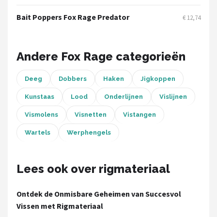
Fox Rage
Bait Poppers Fox Rage Predator
€ 12,74
Rozemeijer
Gamakatsu
Andere Fox Rage categorieën
Mikado
Deeg
Dobbers
Haken
Jigkoppen
Kunstaas
Lood
Onderlijnen
Vislijnen
Alle merken →
Vismolens
Visnetten
Vistangen
Wartels
Werphengels
Lees ook over rigmateriaal
Ontdek de Onmisbare Geheimen van Succesvol
Vissen met Rigmateriaal