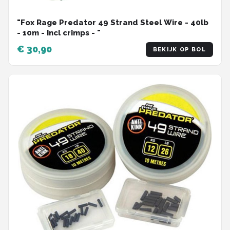
"Fox Rage Predator 49 Strand Steel Wire - 40lb
- 10m - Incl crimps - "
€ 30,90
BEKIJK OP BOL