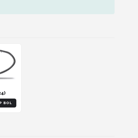
x4)
P BOL