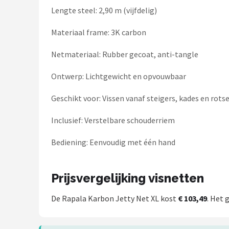
Fox Rage
Lengte steel: 2,90 m (vijfdelig)
Rozemeijer
Materiaal frame: 3K carbon
Gamakatsu
Netmateriaal: Rubber gecoat, anti-tangle
Ontwerp: Lichtgewicht en opvouwbaar
Mikado
Geschikt voor: Vissen vanaf steigers, kades en rots
Alle merken →
Inclusief: Verstelbare schouderriem
Bediening: Eenvoudig met één hand
Prijsvergelijking visnetten
De Rapala Karbon Jetty Net XL kost
€ 103,49
. Het 