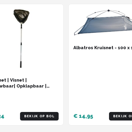
Albatros Kruisnet - 100 x
et | Visnet |
baar| Opklapbaar |
ium | 170cm
34
€ 14,95
BEKIJK OP BOL
BEKIJK O