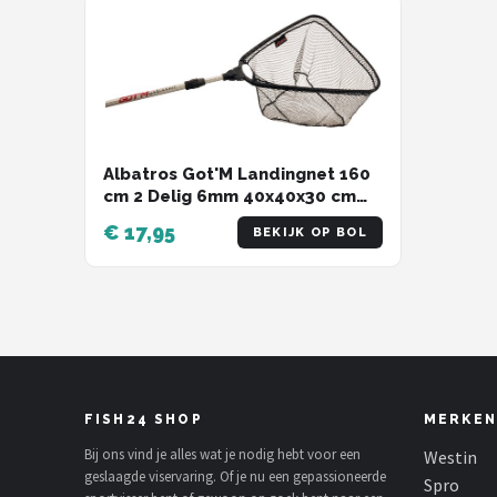
Albatros Got'M Landingnet 160
cm 2 Delig 6mm 40x40x30 cm
Allround
€ 17,95
BEKIJK OP BOL
FISH24 SHOP
MERKEN
Bij ons vind je alles wat je nodig hebt voor een
Westin
geslaagde viservaring. Of je nu een gepassioneerde
Spro