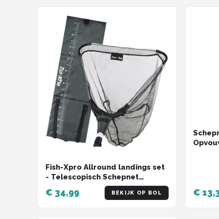
Schepn
Opvouw
Alumin
Fish-Xpro Allround landings set
- Telescopisch Schepnet
50x50cm - Onthaakmat
€ 34,99
€ 13,
BEKIJK OP BOL
100x30cm