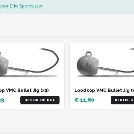
voor Elke Sportvisser
p VMC Bullet Jig (x2)
Loodkop VMC Bullet Jig (
29
€ 11,60
BEKIJK OP BOL
BEKIJK O