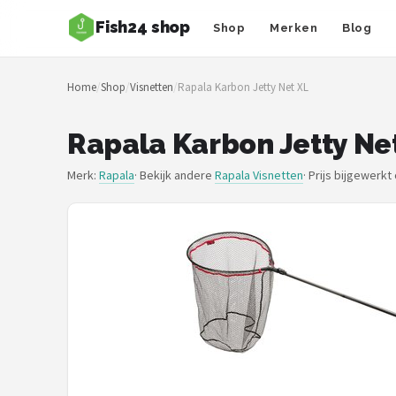
Fish24 shop
Shop
Merken
Blog
Zoeken
Home
/
Shop
/
Visnetten
/
Rapala Karbon Jetty Net XL
NAVIGATIE
Shop
Rapala Karbon Jetty Ne
Merken
Merk:
Rapala
· Bekijk andere
Rapala Visnetten
·
Prijs bijgewerkt
Blog
Hengelsoorten
Hengels
Molens
Dobbers