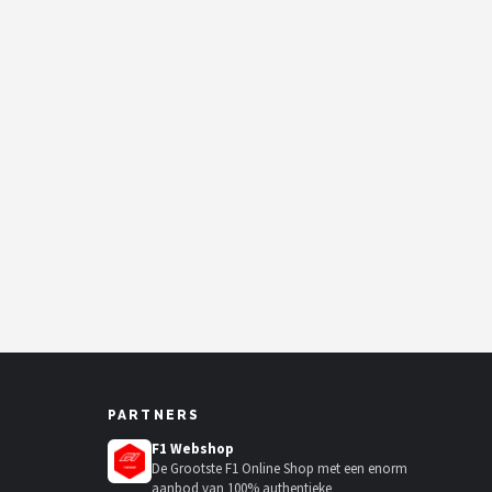
PARTNERS
F1 Webshop
De Grootste F1 Online Shop met een enorm
aanbod van 100% authentieke