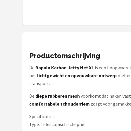
Kunstaas
Shop
POPULAIRE MERKEN
Westin
Productomschrijving
Spro
De
Rapala Karbon Jetty Net XL
is een hoogwaard
het
lichtgewicht en opvouwbare ontwerp
met e
Korda
transport.
Salmo
De
diepe rubberen mesh
voorkomt dat haken vast bl
comfortabele schouderriem
zorgt voor gemakkeli
Rapala
Specificaties
PB Products
Type: Telescopisch schepnet