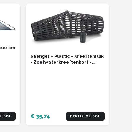
 100 cm
Saenger - Plastic - Kreeftenfuik
- Zoetwaterkreeftenkorf -
Zwart
€ 35,74
P BOL
BEKIJK OP BOL