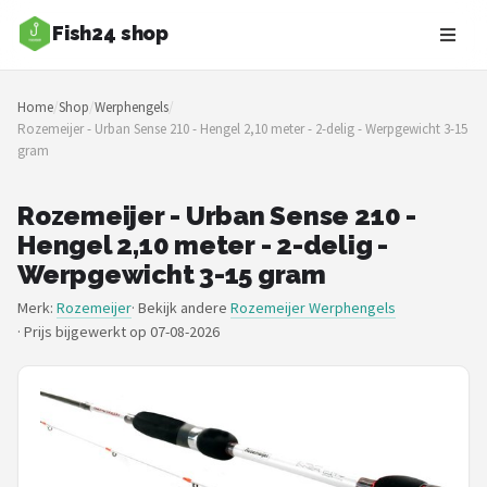
Fish24 shop
Zoeken
Home
/
Shop
/
Werphengels
/
NAVIGATIE
Rozemeijer - Urban Sense 210 - Hengel 2,10 meter - 2-delig - Werpgewicht 3-15
gram
Shop
Merken
Rozemeijer - Urban Sense 210 -
Hengel 2,10 meter - 2-delig -
Blog
Werpgewicht 3-15 gram
Merk:
Rozemeijer
· Bekijk andere
Rozemeijer Werphengels
Hengelsoorten
·
Prijs bijgewerkt op 07-08-2026
Hengels
Molens
Dobbers