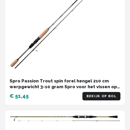
Spro Passion Trout spin forel hengel 210 cm
werpgewicht 3-10 gram Spro voor het vissen op
forel en zalmforel
€ 51,45
BEKIJK OP BOL