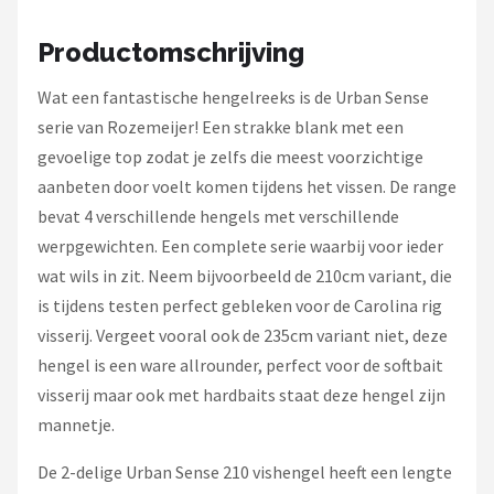
Fox Rage
Productomschrijving
Rozemeijer
Wat een fantastische hengelreeks is de Urban Sense
Gamakatsu
serie van Rozemeijer! Een strakke blank met een
gevoelige top zodat je zelfs die meest voorzichtige
Mikado
aanbeten door voelt komen tijdens het vissen. De range
bevat 4 verschillende hengels met verschillende
Alle merken →
werpgewichten. Een complete serie waarbij voor ieder
wat wils in zit. Neem bijvoorbeeld de 210cm variant, die
is tijdens testen perfect gebleken voor de Carolina rig
visserij. Vergeet vooral ook de 235cm variant niet, deze
hengel is een ware allrounder, perfect voor de softbait
visserij maar ook met hardbaits staat deze hengel zijn
mannetje.
De 2-delige Urban Sense 210 vishengel heeft een lengte