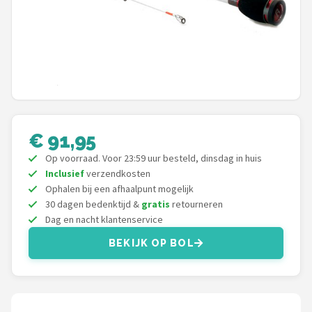
Kunstaas
Shop
POPULAIRE MERKEN
Westin
€ 91,95
Spro
Op voorraad. Voor 23:59 uur besteld, dinsdag in huis
Inclusief
verzendkosten
Korda
Ophalen bij een afhaalpunt mogelijk
30 dagen bedenktijd &
gratis
retourneren
Salmo
Dag en nacht klantenservice
BEKIJK OP BOL
Rapala
PB Products