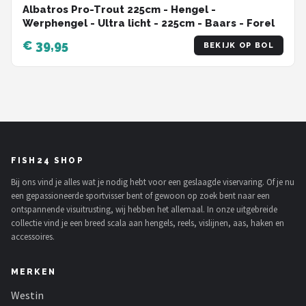
Albatros Pro-Trout 225cm - Hengel -
Werphengel - Ultra licht - 225cm - Baars - Forel
€ 39,95
BEKIJK OP BOL
FISH24 SHOP
Bij ons vind je alles wat je nodig hebt voor een geslaagde viservaring. Of je nu
een gepassioneerde sportvisser bent of gewoon op zoek bent naar een
ontspannende visuitrusting, wij hebben het allemaal. In onze uitgebreide
collectie vind je een breed scala aan hengels, reels, vislijnen, aas, haken en
accessoires.
MERKEN
Westin